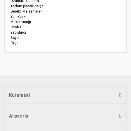
Uzunluk: 490 mm
Toplam plastik parça:
Gerekli Malzemeler
Yan Keski
Maket bıçağı
Cımbız
Yapıştırıcı
Boya
Fırça
Bu ürünün fiyat bilgisi, resim, ürün açıklamalarında ve diğer
konularda yetersiz gördüğünüz noktaları öneri formunu
Bu ürüne ilk yorumu siz yapın!
kullanarak tarafımıza iletebilirsiniz.
Görüş ve önerileriniz için teşekkür ederiz.
Yorum Yaz
Ürün resmi kalitesiz, bozuk veya görüntülenemiyor.
Ürün açıklamasında eksik bilgiler bulunuyor.
Kurumsal
Ürün bilgilerinde hatalar bulunuyor.
Ürün fiyatı diğer sitelerden daha pahalı.
Bu ürüne benzer farklı alternatifler olmalı.
Alışveriş