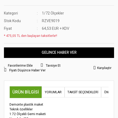
Kategori
1/72 Ölçekler
Stok Kodu
RZVE9019
Fiyat
64,53 EUR + KDV
* 475,05 TL den başlayan taksitlerle!!
GELİNCE HABER VER
Tavsiye Et
Karşılaştır
Fiyatı Düşünce Haber Ver
ÜRÜN BILGISI
YORUMLAR
TAKSIT SEÇENEKLERI
ÖNERILER
Demonte plastik maket
Teknik özellikler
1:72 Ölçekli Gemi maketi