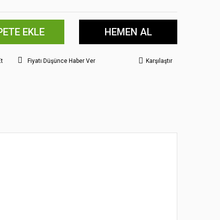
PETE EKLE
HEMEN AL
Et
Fiyatı Düşünce Haber Ver
Karşılaştır
 noktaları öneri formunu kullanarak tarafımıza