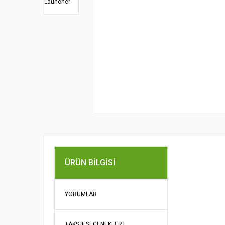
Bu ürünün fi
ÜRÜN BILGISI
iletebilirsini
Görüş ve öne
YORUMLAR
Ürün re
Ürün açı
TAKSIT SEÇENEKLERI
Ürün bil