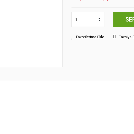
SE
Tavsiye 
yat bilgisi, resim, ürün açıklamalarında ve diğer konularda yetersiz gördüğünüz
z.
Bu ürüne ilk yorumu siz yapın!
rileriniz için teşekkür ederiz.
smi kalitesiz, bozuk veya görüntülenemiyor.
Yorum Yaz
klamasında eksik bilgiler bulunuyor.
gilerinde hatalar bulunuyor.