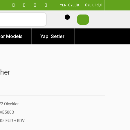
YENİ ÜYELİK
ÜYE GİRİŞİ
or Models
Yapı Setleri
her
72 Ölçekler
VE5003
,05 EUR + KDV