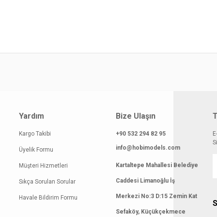
atı diğer sitelerden daha pahalı.
 benzer farklı alternatifler olmalı.
Gönder
Yardım
Bize Ulaşın
T
Kargo Takibi
+90 532 294 82 95
E
S
info@hobimodels.com
Üyelik Formu
Kartaltepe Mahallesi Belediye
Müşteri Hizmetleri
Caddesi Limanoğlu İş
Sıkça Sorulan Sorular
Merkezi No:3 D:15 Zemin Kat
Havale Bildirim Formu
S
Sefaköy, Küçükçekmece