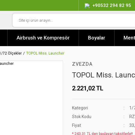
+90532 294 82 95
Airbrush ve Kompresör
Boyalar
Ment
1/72 Ölçekler
TOPOL Miss. Launcher
ZVEZDA
TOPOL Miss. Launc
2.221,02 TL
Kategori
1/
Stok Kodu
RZ
Fiyat
33
* 243,31 TL den başlayan taksitlerle!!