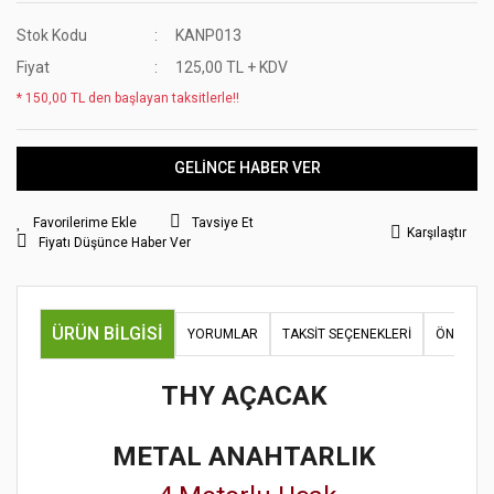
Stok Kodu
KANP013
Fiyat
125,00 TL + KDV
* 150,00 TL den başlayan taksitlerle!!
GELİNCE HABER VER
Tavsiye Et
Karşılaştır
Fiyatı Düşünce Haber Ver
ÜRÜN BILGISI
YORUMLAR
TAKSIT SEÇENEKLERI
ÖNERILER
THY AÇACAK
METAL ANAHTARLIK