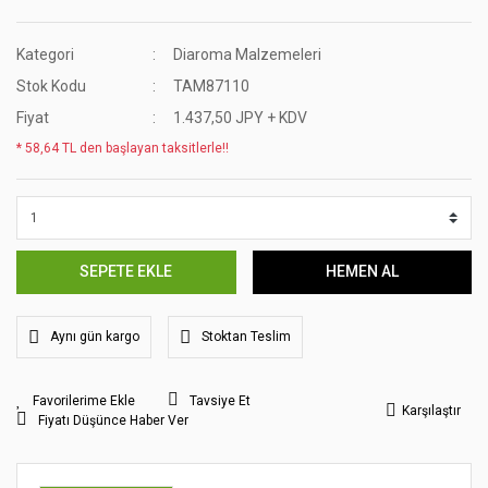
Kategori
Diaroma Malzemeleri
Stok Kodu
TAM87110
Fiyat
1.437,50 JPY + KDV
* 58,64 TL den başlayan taksitlerle!!
SEPETE EKLE
HEMEN AL
Aynı gün kargo
Stoktan Teslim
Tavsiye Et
Karşılaştır
Fiyatı Düşünce Haber Ver