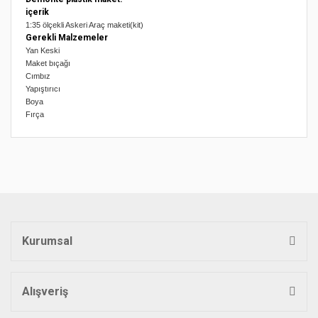
içerik
1:35 ölçekli Askeri Araç maketi(kit)
Gerekli Malzemeler
Yan Keski
Maket bıçağı
Cımbız
Yapıştırıcı
Boya
Fırça
Bu ürünün fiyat bilgisi, resim, ürün açıklamalarında ve diğer
konularda yetersiz gördüğünüz noktaları öneri formunu
Bu ürüne ilk yorumu siz yapın!
kullanarak tarafımıza iletebilirsiniz.
Görüş ve önerileriniz için teşekkür ederiz.
Yorum Yaz
Ürün resmi kalitesiz, bozuk veya görüntülenemiyor.
Ürün açıklamasında eksik bilgiler bulunuyor.
Kurumsal
Ürün bilgilerinde hatalar bulunuyor.
Ürün fiyatı diğer sitelerden daha pahalı.
Bu ürüne benzer farklı alternatifler olmalı.
Alışveriş