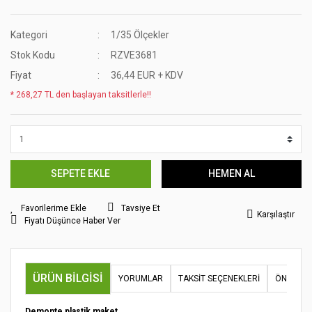
Kategori
1/35 Ölçekler
Stok Kodu
RZVE3681
Fiyat
36,44 EUR + KDV
* 268,27 TL den başlayan taksitlerle!!
SEPETE EKLE
HEMEN AL
Tavsiye Et
Karşılaştır
Fiyatı Düşünce Haber Ver
ÜRÜN BILGISI
YORUMLAR
TAKSIT SEÇENEKLERI
ÖNERILER
Demonte plastik maket.