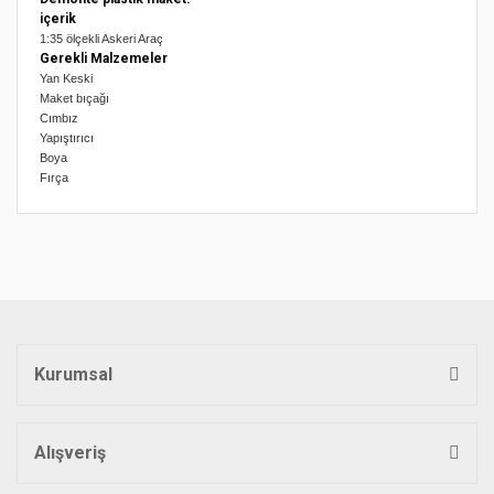
içerik
1:35 ölçekli Askeri Araç
Gerekli Malzemeler
Yan Keski
Maket bıçağı
Cımbız
Yapıştırıcı
Boya
Fırça
Bu ürünün fiyat bilgisi, resim, ürün açıklamalarında ve diğer
konularda yetersiz gördüğünüz noktaları öneri formunu
Bu ürüne ilk yorumu siz yapın!
kullanarak tarafımıza iletebilirsiniz.
Görüş ve önerileriniz için teşekkür ederiz.
Yorum Yaz
Ürün resmi kalitesiz, bozuk veya görüntülenemiyor.
Ürün açıklamasında eksik bilgiler bulunuyor.
Kurumsal
Ürün bilgilerinde hatalar bulunuyor.
Ürün fiyatı diğer sitelerden daha pahalı.
Bu ürüne benzer farklı alternatifler olmalı.
Alışveriş