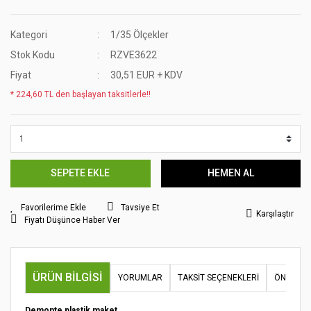
Kategori
1/35 Ölçekler
Stok Kodu
RZVE3622
Fiyat
30,51 EUR + KDV
* 224,60 TL den başlayan taksitlerle!!
SEPETE EKLE
HEMEN AL
Tavsiye Et
Karşılaştır
Fiyatı Düşünce Haber Ver
ÜRÜN BILGISI
YORUMLAR
TAKSIT SEÇENEKLERI
ÖNERILER
Demonte plastik maket.