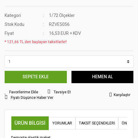
Kategori
1/72 Ölçekler
Stok Kodu
RZVE5056
Fiyat
16,53 EUR + KDV
* 121,66 TL den başlayan taksitlerle!!
SEPETE EKLE
HEMEN AL
Tavsiye Et
Karşılaştır
Fiyatı Düşünce Haber Ver
ÜRÜN BILGISI
YORUMLAR
TAKSIT SEÇENEKLERI
ÖNERILER
Demonte plastik maket.