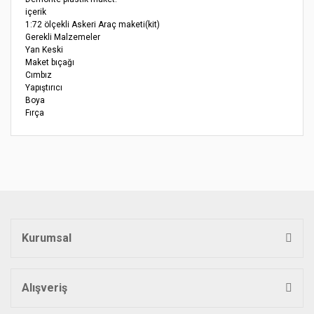
içerik
1:72 ölçekli Askeri Araç maketi(kit)
Gerekli Malzemeler
Yan Keski
Maket bıçağı
Cımbız
Yapıştırıcı
Boya
Fırça
Bu ürünün fiyat bilgisi, resim, ürün açıklamalarında ve diğer
konularda yetersiz gördüğünüz noktaları öneri formunu
Bu ürüne ilk yorumu siz yapın!
kullanarak tarafımıza iletebilirsiniz.
Görüş ve önerileriniz için teşekkür ederiz.
Yorum Yaz
Ürün resmi kalitesiz, bozuk veya görüntülenemiyor.
Ürün açıklamasında eksik bilgiler bulunuyor.
Kurumsal
Ürün bilgilerinde hatalar bulunuyor.
Ürün fiyatı diğer sitelerden daha pahalı.
Bu ürüne benzer farklı alternatifler olmalı.
Alışveriş