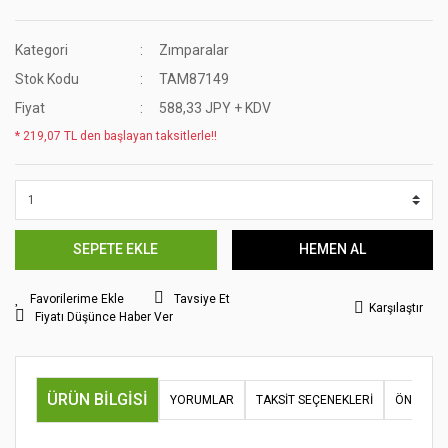
Kategori
Zımparalar
Stok Kodu
TAM87149
Fiyat
588,33 JPY + KDV
* 219,07 TL den başlayan taksitlerle!!
SEPETE EKLE
HEMEN AL
Tavsiye Et
Karşılaştır
Fiyatı Düşünce Haber Ver
ÜRÜN BILGISI
YORUMLAR
TAKSIT SEÇENEKLERI
ÖNERILER