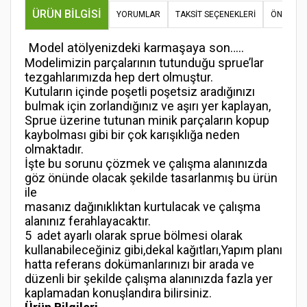
ÜRÜN BILGISI
YORUMLAR
TAKSIT SEÇENEKLERI
ÖNERILER
Model atölyenizdeki karmaşaya son…..
Modelimizin parçalarının tutunduğu sprue’lar
tezgahlarımızda hep dert olmuştur.
Kutuların içinde poşetli poşetsiz aradığınızı
bulmak için zorlandığınız ve aşırı yer kaplayan,
Sprue üzerine tutunan minik parçaların kopup
kaybolması gibi bir çok karışıklığa neden
olmaktadır.
İşte bu sorunu çözmek ve çalışma alanınızda
göz önünde olacak şekilde tasarlanmış bu ürün
ile
masanız dağınıklıktan kurtulacak ve çalışma
alanınız ferahlayacaktır.
5 adet ayarlı olarak sprue bölmesi olarak
kullanabileceğiniz gibi,dekal kağıtları,Yapım planı
hatta referans dokümanlarınızı bir arada ve
düzenli bir şekilde çalışma alanınızda fazla yer
kaplamadan konuşlandıra bilirsiniz.