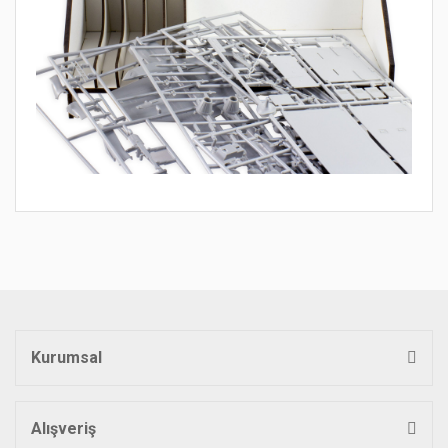
Bu ürünün fiyat bilgisi, resim, ürün açıklamalarında ve diğer
konularda yetersiz gördüğünüz noktaları öneri formunu
Bu ürüne ilk yorumu siz yapın!
kullanarak tarafımıza iletebilirsiniz.
Görüş ve önerileriniz için teşekkür ederiz.
Yorum Yaz
Ürün resmi kalitesiz, bozuk veya görüntülenemiyor.
Ürün açıklamasında eksik bilgiler bulunuyor.
Kurumsal
Ürün bilgilerinde hatalar bulunuyor.
Ürün fiyatı diğer sitelerden daha pahalı.
Bu ürüne benzer farklı alternatifler olmalı.
Alışveriş