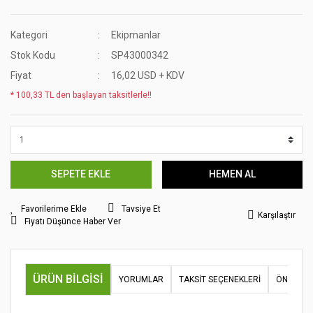
Kategori
Ekipmanlar
Stok Kodu
SP43000342
Fiyat
16,02 USD + KDV
* 100,33 TL den başlayan taksitlerle!!
SEPETE EKLE
HEMEN AL
Tavsiye Et
Karşılaştır
Fiyatı Düşünce Haber Ver
ÜRÜN BILGISI
YORUMLAR
TAKSIT SEÇENEKLERI
ÖNERILER