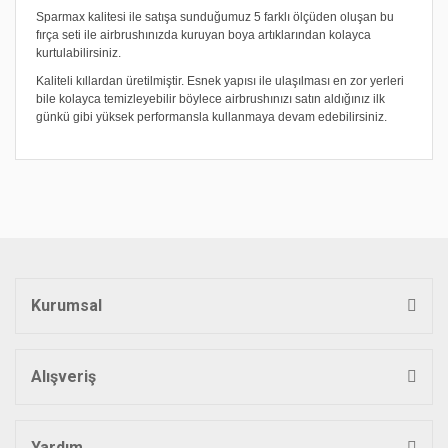
Sparmax kalitesi ile satışa sunduğumuz 5 farklı ölçüden oluşan bu
fırça seti ile airbrushınızda kuruyan boya artıklarından kolayca
kurtulabilirsiniz.
Kaliteli kıllardan üretilmiştir. Esnek yapısı ile ulaşılması en zor yerleri
bile kolayca temizleyebilir böylece airbrushınızı satın aldığınız ilk
günkü gibi yüksek performansla kullanmaya devam edebilirsiniz.
Bu ürünün fiyat bilgisi, resim, ürün açıklamalarında ve diğer
konularda yetersiz gördüğünüz noktaları öneri formunu
Bu ürüne ilk yorumu siz yapın!
kullanarak tarafımıza iletebilirsiniz.
Görüş ve önerileriniz için teşekkür ederiz.
Yorum Yaz
Ürün resmi kalitesiz, bozuk veya görüntülenemiyor.
Ürün açıklamasında eksik bilgiler bulunuyor.
Kurumsal
Ürün bilgilerinde hatalar bulunuyor.
Ürün fiyatı diğer sitelerden daha pahalı.
Bu ürüne benzer farklı alternatifler olmalı.
Alışveriş
Yardım