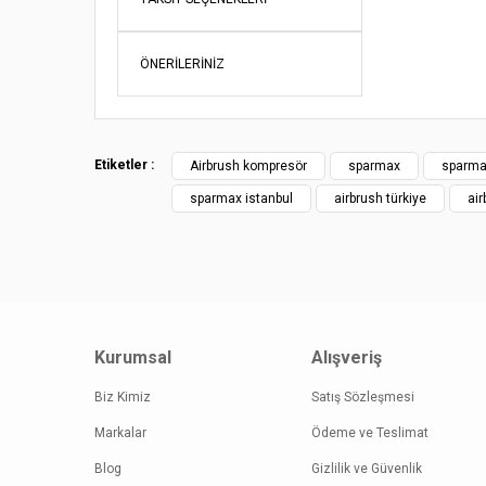
Ürün re
Ürün açı
ÖNERILERINIZ
Ürün bil
Ürün fiy
Bu ürüne
Etiketler :
Airbrush kompresör
sparmax
sparma
sparmax istanbul
airbrush türkiye
air
Kurumsal
Alışveriş
Biz Kimiz
Satış Sözleşmesi
Markalar
Ödeme ve Teslimat
Blog
Gizlilik ve Güvenlik