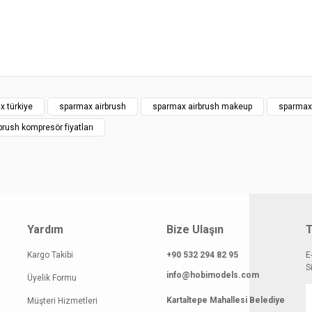
smi kalitesiz, bozuk veya görüntülenemiyor.
Yorum Yaz
klamasında eksik bilgiler bulunuyor.
gilerinde hatalar bulunuyor.
atı diğer sitelerden daha pahalı.
 benzer farklı alternatifler olmalı.
x türkiye
sparmax airbrush
sparmax airbrush makeup
sparmax
brush kompresör fiyatları
Gönder
Yardım
Bize Ulaşın
T
Kargo Takibi
+90 532 294 82 95
E
S
info@hobimodels.com
Üyelik Formu
Kartaltepe Mahallesi Belediye
Müşteri Hizmetleri