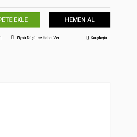
PETE EKLE
HEMEN AL
Et
Fiyatı Düşünce Haber Ver
Karşılaştır
 noktaları öneri formunu kullanarak tarafımıza