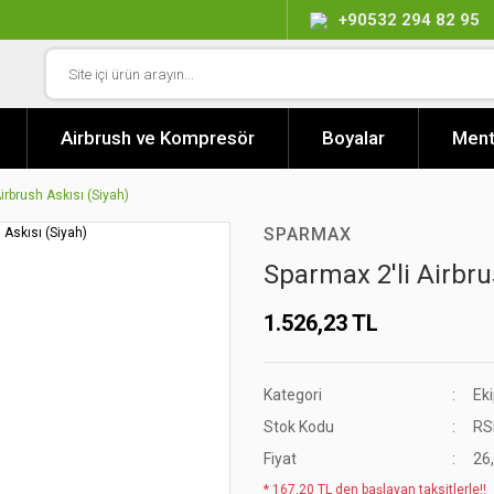
+90532 294 82 95
Airbrush ve Kompresör
Boyalar
Ment
irbrush Askısı (Siyah)
SPARMAX
Sparmax 2'li Airbru
1.526,23 TL
Kategori
Ek
Stok Kodu
RS
Fiyat
26
* 167,20 TL den başlayan taksitlerle!!