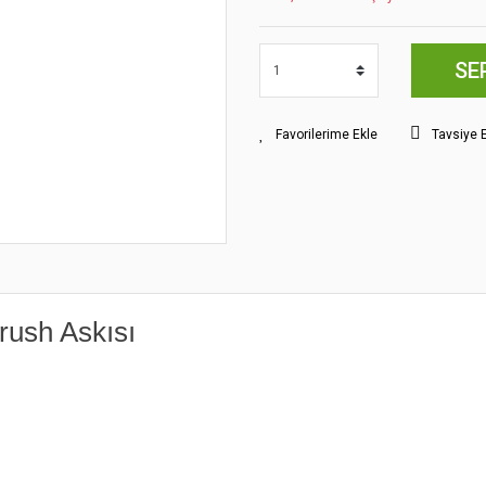
SE
Tavsiye 
brush Askısı
yat bilgisi, resim, ürün açıklamalarında ve diğer konularda yetersiz gördüğünüz
z.
Bu ürüne ilk yorumu siz yapın!
rileriniz için teşekkür ederiz.