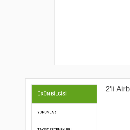
2'li Air
ÜRÜN BILGISI
Bu ürünün fi
iletebilirsini
YORUMLAR
Görüş ve öne
TAKSIT SEÇENEKLERI