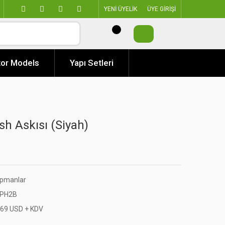
YENİ ÜYELİK
ÜYE GİRİŞİ
or Models
Yapı Setleri
sh Askısı (Siyah)
ipmanlar
PH2B
,69 USD + KDV