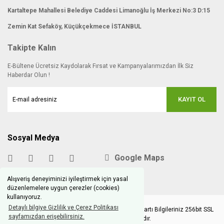
Kartaltepe Mahallesi Belediye Caddesi Limanoğlu İş Merkezi No:3 D:15
Zemin Kat Sefaköy, Küçükçekmece İSTANBUL
Takipte Kalın
E-Bültene Ücretsiz Kaydolarak Fırsat ve Kampanyalarımızdan İlk Siz
Haberdar Olun !
KAYIT OL
Sosyal Medya
Google Maps
Alışveriş deneyiminizi iyileştirmek için yasal
düzenlemelere uygun çerezler (cookies)
kullanıyoruz.
Detaylı bilgiye Gizlilik ve Çerez Politikası
Copyright © 2020 hobimodels.com | Tüm Kredi Kartı Bilgileriniz 256bit SSL
sayfamızdan erişebilirsiniz.
Sertifikası ile korunmaktadır.