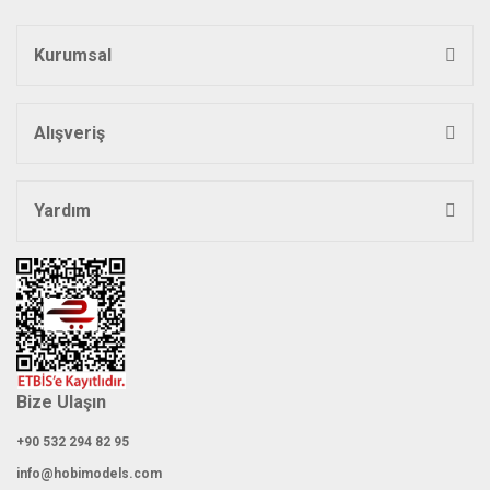
Ürün açıklamasında eksik bilgiler bulunuyor.
Kurumsal
Ürün bilgilerinde hatalar bulunuyor.
Ürün fiyatı diğer sitelerden daha pahalı.
Bu ürüne benzer farklı alternatifler olmalı.
Alışveriş
Yardım
Gönder
Bize Ulaşın
+90 532 294 82 95
info@hobimodels.com