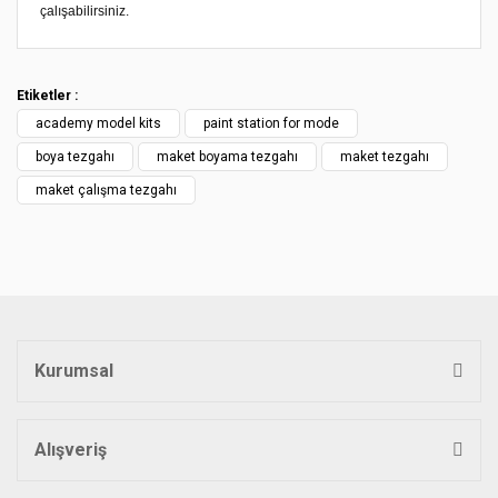
çalışabilirsiniz.
Bu ürünün fiyat bilgisi, resim, ürün açıklamalarında ve diğer
konularda yetersiz gördüğünüz noktaları öneri formunu
Bu ürüne ilk yorumu siz yapın!
kullanarak tarafımıza iletebilirsiniz.
Etiketler :
Görüş ve önerileriniz için teşekkür ederiz.
academy model kits
paint station for mode
Yorum Yaz
Ürün resmi kalitesiz, bozuk veya görüntülenemiyor.
boya tezgahı
maket boyama tezgahı
maket tezgahı
Ürün açıklamasında eksik bilgiler bulunuyor.
maket çalışma tezgahı
Ürün bilgilerinde hatalar bulunuyor.
Ürün fiyatı diğer sitelerden daha pahalı.
Bu ürüne benzer farklı alternatifler olmalı.
Kurumsal
Gönder
Alışveriş