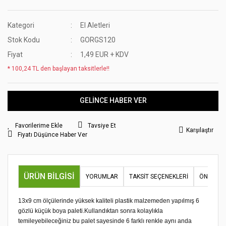
Kategori
El Aletleri
Stok Kodu
GORGS120
Fiyat
1,49 EUR + KDV
* 100,24 TL den başlayan taksitlerle!!
GELİNCE HABER VER
Tavsiye Et
Karşılaştır
Fiyatı Düşünce Haber Ver
ÜRÜN BILGISI
YORUMLAR
TAKSIT SEÇENEKLERI
ÖNERILER
13x9 cm ölçülerinde yüksek kaliteli plastik malzemeden yapılmış 6
gözlü küçük boya paleti.Kullandıktan sonra kolaylıkla
temileyebileceğiniz bu palet sayesinde 6 farklı renkle aynı anda