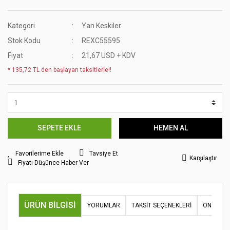
Kategori
Yan Keskiler
Stok Kodu
REXC55595
Fiyat
21,67 USD + KDV
* 135,72 TL den başlayan taksitlerle!!
SEPETE EKLE
HEMEN AL
Tavsiye Et
Karşılaştır
Fiyatı Düşünce Haber Ver
ÜRÜN BILGISI
YORUMLAR
TAKSIT SEÇENEKLERI
ÖNERILER