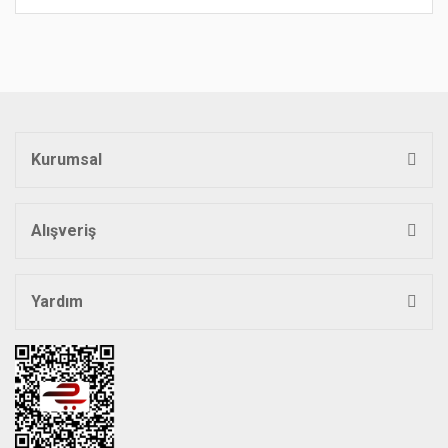
Bu ürünün fiyat bilgisi, resim, ürün açıklamalarında ve diğer
konularda yetersiz gördüğünüz noktaları öneri formunu
Bu ürüne ilk yorumu siz yapın!
kullanarak tarafımıza iletebilirsiniz.
Görüş ve önerileriniz için teşekkür ederiz.
Yorum Yaz
Ürün resmi kalitesiz, bozuk veya görüntülenemiyor.
Ürün açıklamasında eksik bilgiler bulunuyor.
Kurumsal
Ürün bilgilerinde hatalar bulunuyor.
Ürün fiyatı diğer sitelerden daha pahalı.
Bu ürüne benzer farklı alternatifler olmalı.
Alışveriş
Yardım
Gönder