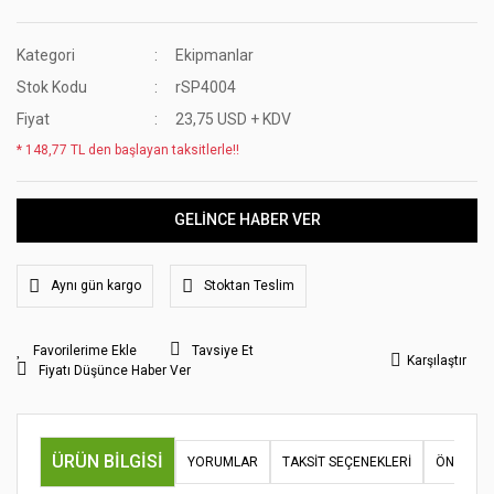
Kategori
Ekipmanlar
Stok Kodu
rSP4004
Fiyat
23,75 USD + KDV
* 148,77 TL den başlayan taksitlerle!!
GELİNCE HABER VER
Aynı gün kargo
Stoktan Teslim
Tavsiye Et
Karşılaştır
Fiyatı Düşünce Haber Ver
ÜRÜN BILGISI
YORUMLAR
TAKSIT SEÇENEKLERI
ÖNERILER