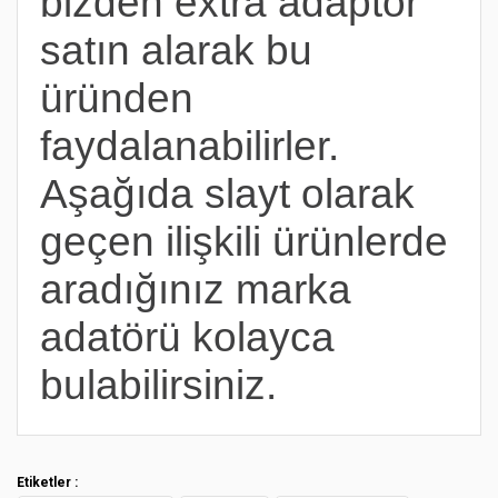
bizden extra adaptör
satın alarak bu
üründen
faydalanabilirler.
Aşağıda slayt olarak
geçen ilişkili ürünlerde
aradığınız marka
adatörü kolayca
bulabilirsiniz.
Bu ürünün fiyat bilgisi, resim, ürün açıklamalarında ve diğer
konularda yetersiz gördüğünüz noktaları öneri formunu
Bu ürüne ilk yorumu siz yapın!
kullanarak tarafımıza iletebilirsiniz.
Etiketler :
Görüş ve önerileriniz için teşekkür ederiz.