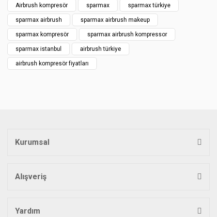
Airbrush kompresör
sparmax
sparmax türkiye
Yorum Yaz
Ürün resmi kalitesiz, bozuk veya görüntülenemiyor.
sparmax airbrush
sparmax airbrush makeup
Ürün açıklamasında eksik bilgiler bulunuyor.
sparmax kompresör
sparmax airbrush kompressor
Ürün bilgilerinde hatalar bulunuyor.
sparmax istanbul
airbrush türkiye
Ürün fiyatı diğer sitelerden daha pahalı.
airbrush kompresör fiyatları
Bu ürüne benzer farklı alternatifler olmalı.
Gönder
Kurumsal
Alışveriş
Yardım