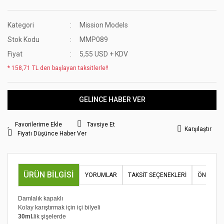
Kategori
Mission Models
Stok Kodu
MMP089
Fiyat
5,55 USD + KDV
* 158,71 TL den başlayan taksitlerle!!
GELİNCE HABER VER
Tavsiye Et
Karşılaştır
Fiyatı Düşünce Haber Ver
ÜRÜN BILGISI
YORUMLAR
TAKSIT SEÇENEKLERI
ÖNERILER
Damlalık kapaklı
Kolay karıştırmak için içi bilyeli
30ml.
lik şişelerde