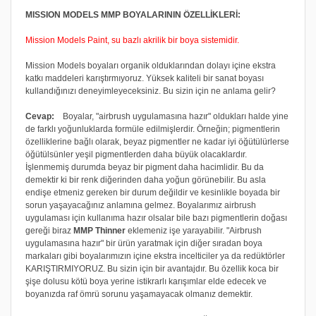
MISSION MODELS MMP BOYALARININ ÖZELLİKLERİ:
Mission Models Paint, su bazlı akrilik bir boya sistemidir.
Mission Models boyaları organik olduklarından dolayı içine ekstra
katkı maddeleri karıştırmıyoruz. Yüksek kaliteli bir sanat boyası
kullandığınızı deneyimleyeceksiniz. Bu sizin için ne anlama gelir?
Cevap:
Boyalar, "airbrush uygulamasına hazır" oldukları halde yine
de farklı yoğunluklarda formüle edilmişlerdir. Örneğin; pigmentlerin
özelliklerine bağlı olarak, beyaz pigmentler ne kadar iyi öğütülürlerse
öğütülsünler yeşil pigmentlerden daha büyük olacaklardır.
İşlenmemiş durumda beyaz bir pigment daha hacimlidir. Bu da
demektir ki bir renk diğerinden daha yoğun görünebilir. Bu asla
endişe etmeniz gereken bir durum değildir ve kesinlikle boyada bir
sorun yaşayacağınız anlamına gelmez. Boyalarımız airbrush
uygulaması için kullanıma hazır olsalar bile bazı pigmentlerin doğası
gereği biraz
MMP Thinner
eklemeniz işe yarayabilir. "Airbrush
uygulamasına hazır" bir ürün yaratmak için diğer sıradan boya
markaları gibi boyalarımızın içine ekstra incelticiler ya da redüktörler
KARIŞTIRMIYORUZ. Bu sizin için bir avantajdır. Bu özellik koca bir
şişe dolusu kötü boya yerine istikrarlı karışımlar elde edecek ve
boyanızda raf ömrü sorunu yaşamayacak olmanız demektir.