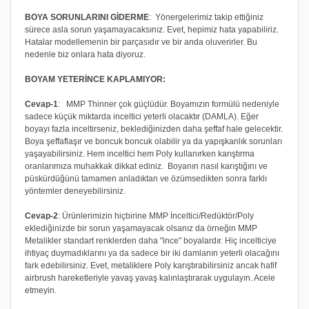
BOYA SORUNLARINI GİDERME
: Yönergelerimiz takip ettiğiniz
sürece asla sorun yaşamayacaksınız. Evet, hepimiz hata yapabiliriz.
Hatalar modellemenin bir parçasıdır ve bir anda oluverirler. Bu
nedenle biz onlara hata diyoruz.
BOYAM YETERİNCE KAPLAMIYOR:
Cevap-1
: MMP Thinner çok güçlüdür. Boyamızın formülü nedeniyle
sadece küçük miktarda inceltici yeterli olacaktır (DAMLA). Eğer
boyayı fazla inceltirseniz, beklediğinizden daha şeffaf hale gelecektir.
Boya şeffaflaşır ve boncuk boncuk olabilir ya da yapışkanlık sorunları
yaşayabilirsiniz. Hem inceltici hem Poly kullanırken karıştırma
oranlarımıza muhakkak dikkat ediniz. Boyanın nasıl karıştığını ve
püskürdüğünü tamamen anladıktan ve özümsedikten sonra farklı
yöntemler deneyebilirsiniz.
Cevap-2
: Ürünlerimizin hiçbirine MMP İnceltici/Redüktör/Poly
eklediğinizde bir sorun yaşamayacak olsanız da örneğin MMP
Metalikler standart renklerden daha "ince" boyalardır. Hiç incelticiye
ihtiyaç duymadıklarını ya da sadece bir iki damlanın yeterli olacağını
fark edebilirsiniz. Evet, metaliklere Poly karıştırabilirsiniz ancak hafif
airbrush hareketleriyle yavaş yavaş kalınlaştırarak uygulayın. Acele
etmeyin.