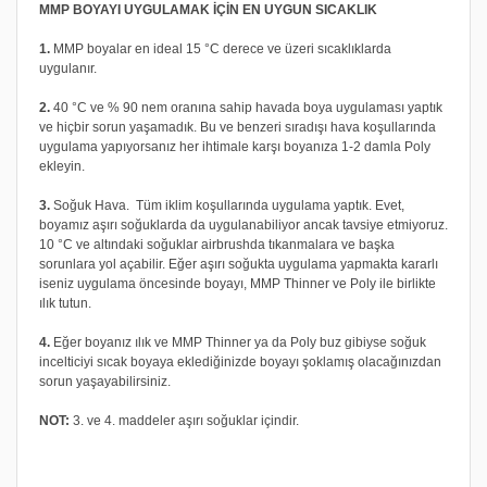
MMP BOYAYI UYGULAMAK İÇİN EN UYGUN SICAKLIK
1.
MMP boyalar en ideal 15 °C derece ve üzeri sıcaklıklarda
uygulanır.
2.
40 °C ve % 90 nem oranına sahip havada boya uygulaması yaptık
ve hiçbir sorun yaşamadık. Bu ve benzeri sıradışı hava koşullarında
uygulama yapıyorsanız her ihtimale karşı boyanıza 1-2 damla Poly
ekleyin.
3.
Soğuk Hava. Tüm iklim koşullarında uygulama yaptık. Evet,
boyamız aşırı soğuklarda da uygulanabiliyor ancak tavsiye etmiyoruz.
10 °C ve altındaki soğuklar airbrushda tıkanmalara ve başka
sorunlara yol açabilir. Eğer aşırı soğukta uygulama yapmakta kararlı
iseniz uygulama öncesinde boyayı, MMP Thinner ve Poly ile birlikte
ılık tutun.
4.
Eğer boyanız ılık ve MMP Thinner ya da Poly buz gibiyse soğuk
incelticiyi sıcak boyaya eklediğinizde boyayı şoklamış olacağınızdan
sorun yaşayabilirsiniz.
NOT:
3. ve 4. maddeler aşırı soğuklar içindir.