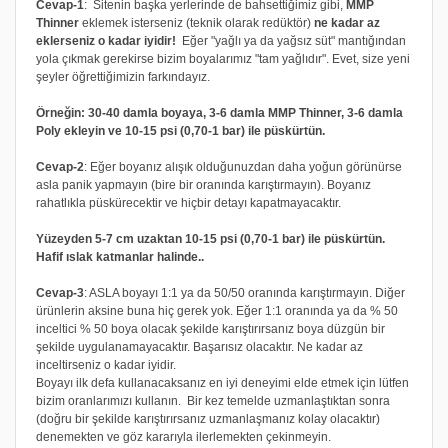
Cevap-1
: Sitenin başka yerlerinde de bahsettiğimiz gibi,
MMP
Thinner
eklemek isterseniz (teknik olarak redüktör)
ne kadar az
eklerseniz o kadar iyidir!
Eğer "yağlı ya da yağsız süt" mantığından
yola çıkmak gerekirse bizim boyalarımız "tam yağlıdır". Evet, size yeni
şeyler öğrettiğimizin farkındayız.
Örneğin: 30-40 damla boyaya, 3-6 damla MMP Thinner, 3-6 damla
Poly ekleyin ve 10-15 psi (0,70-1 bar) ile püskürtün.
Cevap-2
: Eğer boyanız alışık olduğunuzdan daha yoğun görünürse
asla panik yapmayın (bire bir oranında karıştırmayın). Boyanız
rahatlıkla püskürecektir ve hiçbir detayı kapatmayacaktır.
Yüzeyden 5-7 cm uzaktan 10-15 psi (0,70-1 bar) ile püskürtün.
Hafif ıslak katmanlar halinde..
Cevap-3
: ASLA boyayı 1:1 ya da 50/50 oranında karıştırmayın. Diğer
ürünlerin aksine buna hiç gerek yok. Eğer 1:1 oranında ya da % 50
inceltici % 50 boya olacak şekilde karıştırırsanız boya düzgün bir
şekilde uygulanamayacaktır. Başarısız olacaktır. Ne kadar az
inceltirseniz o kadar iyidir.
Boyayı ilk defa kullanacaksanız en iyi deneyimi elde etmek için lütfen
bizim oranlarımızı kullanın. Bir kez temelde uzmanlaştıktan sonra
(doğru bir şekilde karıştırırsanız uzmanlaşmanız kolay olacaktır)
denemekten ve göz kararıyla ilerlemekten çekinmeyin.