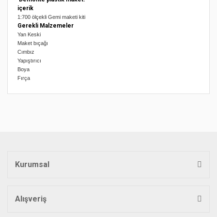
içerik
1:700 ölçekli Gemi maketi kiti
Gerekli Malzemeler
Yan Keski
Maket bıçağı
Cımbız
Yapıştırıcı
Boya
Fırça
Bu ürünün fiyat bilgisi, resim, ürün açıklamalarında ve diğer
konularda yetersiz gördüğünüz noktaları öneri formunu
Bu ürüne ilk yorumu siz yapın!
kullanarak tarafımıza iletebilirsiniz.
Görüş ve önerileriniz için teşekkür ederiz.
Yorum Yaz
Ürün resmi kalitesiz, bozuk veya görüntülenemiyor.
Ürün açıklamasında eksik bilgiler bulunuyor.
Kurumsal
Ürün bilgilerinde hatalar bulunuyor.
Ürün fiyatı diğer sitelerden daha pahalı.
Bu ürüne benzer farklı alternatifler olmalı.
Alışveriş