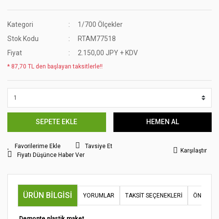
Kategori
1/700 Ölçekler
Stok Kodu
RTAM77518
Fiyat
2.150,00 JPY + KDV
* 87,70 TL den başlayan taksitlerle!!
SEPETE EKLE
HEMEN AL
Tavsiye Et
Karşılaştır
Fiyatı Düşünce Haber Ver
ÜRÜN BILGISI
YORUMLAR
TAKSIT SEÇENEKLERI
ÖNERILER
Demonte plastik maket.