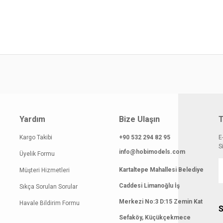
smi kalitesiz, bozuk veya görüntülenemiyor.
Yorum Yaz
klamasında eksik bilgiler bulunuyor.
gilerinde hatalar bulunuyor.
atı diğer sitelerden daha pahalı.
 benzer farklı alternatifler olmalı.
Yardım
Bize Ulaşın
T
Gönder
Kargo Takibi
+90 532 294 82 95
E
S
info@hobimodels.com
Üyelik Formu
Kartaltepe Mahallesi Belediye
Müşteri Hizmetleri
Caddesi Limanoğlu İş
Sıkça Sorulan Sorular
Merkezi No:3 D:15 Zemin Kat
Havale Bildirim Formu
S
Sefaköy, Küçükçekmece