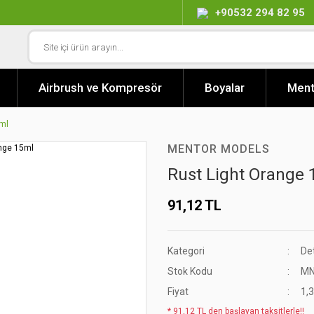
+90532 294 82 95
Airbrush ve Kompresör
Boyalar
Ment
5ml
MENTOR MODELS
Rust Light Orange 
91,12 TL
Kategori
De
Stok Kodu
MN
Fiyat
1,
* 91,12 TL den başlayan taksitlerle!!