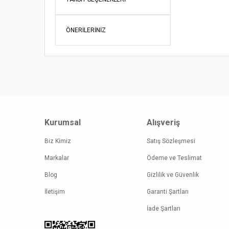
Ürün re
Ürün açı
ÖNERILERINIZ
Ürün bil
Ürün fiy
Bu ürüne
Kurumsal
Alışveriş
Biz Kimiz
Satış Sözleşmesi
Markalar
Ödeme ve Teslimat
Blog
Gizlilik ve Güvenlik
İletişim
Garanti Şartları
İade Şartları