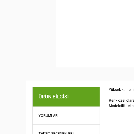
Yüksek kaliteli
ÜRÜN BILGISI
Renk özel olara
Modelcilik tekni
Bu ürünün fi
YORUMLAR
iletebilirsini
Görüş ve öne
TAKSIT SEÇENEKLERI