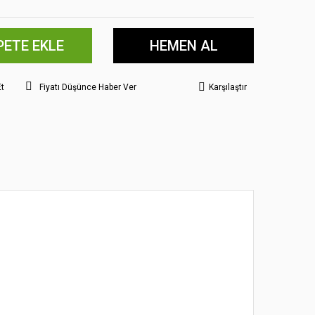
PETE EKLE
HEMEN AL
Et
Fiyatı Düşünce Haber Ver
Karşılaştır
 noktaları öneri formunu kullanarak tarafımıza