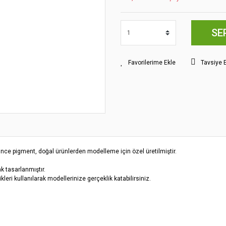
SE
Tavsiye 
 ince pigment, doğal ürünlerden modelleme için özel üretilmiştir.
k tasarlanmıştır.
kleri kullanılarak modellerinize gerçeklik katabilirsiniz.
yat bilgisi, resim, ürün açıklamalarında ve diğer konularda yetersiz gördüğünüz
z.
Bu ürüne ilk yorumu siz yapın!
rileriniz için teşekkür ederiz.