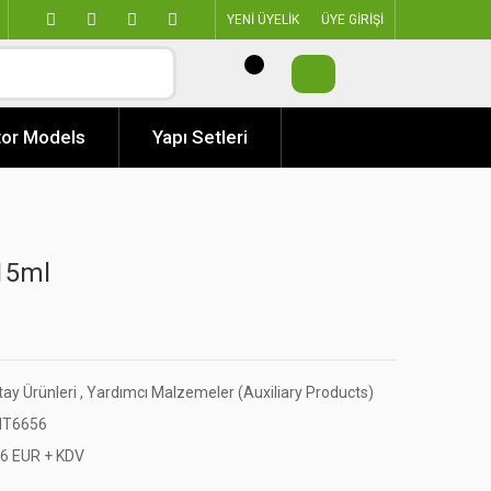
YENİ ÜYELİK
ÜYE GİRİŞİ
or Models
Yapı Setleri
15ml
tay Ürünleri
,
Yardımcı Malzemeler (Auxiliary Products)
T6656
36 EUR + KDV