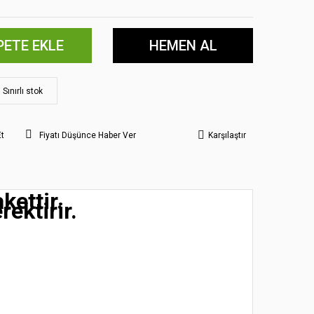
PETE EKLE
HEMEN AL
Sınırlı stok
Et
Fiyatı Düşünce Haber Ver
Karşılaştır
kettir.
rektirir.
 noktaları öneri formunu kullanarak tarafımıza