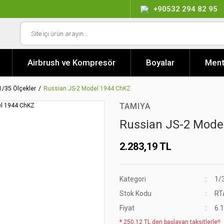
+90532 294 82 95
Airbrush ve Kompresör
Boyalar
Ment
1/35 Ölçekler
Russian JS-2 Model 1944 ChKZ
TAMIYA
Russian JS-2 Mode
2.283,19 TL
Kategori
1/
Stok Kodu
RT
Fiyat
6.
* 250,12 TL den başlayan taksitlerle!!