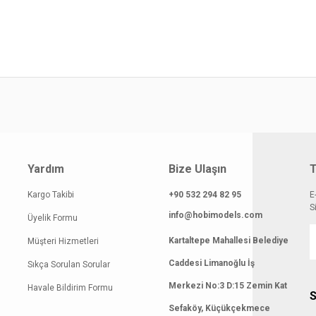
gilerinde hatalar bulunuyor.
atı diğer sitelerden daha pahalı.
 benzer farklı alternatifler olmalı.
Gönder
Yardım
Bize Ulaşın
T
Kargo Takibi
+90 532 294 82 95
E
S
info@hobimodels.com
Üyelik Formu
Kartaltepe Mahallesi Belediye
Müşteri Hizmetleri
Caddesi Limanoğlu İş
Sıkça Sorulan Sorular
Merkezi No:3 D:15 Zemin Kat
Havale Bildirim Formu
S
Sefaköy, Küçükçekmece