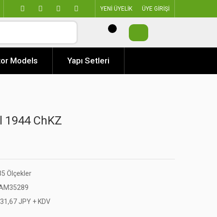
YENİ ÜYELİK
ÜYE GİRİŞİ
or Models
Yapı Setleri
l 1944 ChKZ
35 Ölçekler
AM35289
131,67 JPY + KDV