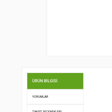
ÜRÜN BILGISI
Bu ürünün fi
iletebilirsini
Görüş ve öne
YORUMLAR
Ürün re
TAKSIT SEÇENEKLERI
Ürün açı