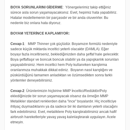
BOYA SORUNLARINI GİDERME
: Yönergelerimiz takip ettiğiniz
sürece asla sorun yaşamayacaksınız. Evet, hepimiz hata yapabiliriz.
Hatalar modellemenin bir parçasıdır ve bir anda oluverirler. Bu
nedenle biz onlara hata diyoruz.
BOYAM YETERİNCE KAPLAMIYOR:
Cevap-1
: MMP Thinner çok güçlüdür. Boyamızın formülü nedeniyle
sadece küçük miktarda inceltici yeterli olacaktır (DAMLA). Eğer
boyayı fazla inceltirseniz, beklediğinizden daha şeffaf hale gelecektir.
Boya şeffaflaşır ve boncuk boncuk olabilir ya da yapışkanlık sorunları
yaşayabilirsiniz. Hem inceltici hem Poly kullanırken karıştırma
oranlarımıza muhakkak dikkat ediniz. Boyanın nasıl karıştığını ve
püskürdüğünü tamamen anladıktan ve özümsedikten sonra farklı
yöntemler deneyebilirsiniz.
Cevap-2
: Ürünlerimizin hiçbirine MMP İnceltici/Redüktör/Poly
eklediğinizde bir sorun yaşamayacak olsanız da örneğin MMP
Metalikler standart renklerden daha "ince" boyalardır. Hiç incelticiye
ihtiyaç duymadıklarını ya da sadece bir iki damlanın yeterli olacağını
fark edebilirsiniz. Evet, metaliklere Poly karıştırabilirsiniz ancak hafif
airbrush hareketleriyle yavaş yavaş kalınlaştırarak uygulayın. Acele
etmeyin.