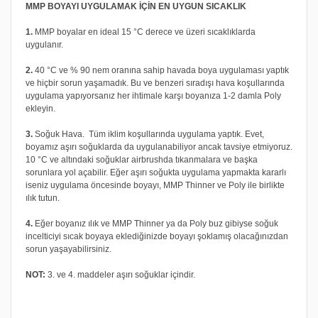
MMP BOYAYI UYGULAMAK İÇİN EN UYGUN SICAKLIK
1.
MMP boyalar en ideal 15 °C derece ve üzeri sıcaklıklarda
uygulanır.
2.
40 °C ve % 90 nem oranına sahip havada boya uygulaması yaptık
ve hiçbir sorun yaşamadık. Bu ve benzeri sıradışı hava koşullarında
uygulama yapıyorsanız her ihtimale karşı boyanıza 1-2 damla Poly
ekleyin.
3.
Soğuk Hava. Tüm iklim koşullarında uygulama yaptık. Evet,
boyamız aşırı soğuklarda da uygulanabiliyor ancak tavsiye etmiyoruz.
10 °C ve altındaki soğuklar airbrushda tıkanmalara ve başka
sorunlara yol açabilir. Eğer aşırı soğukta uygulama yapmakta kararlı
iseniz uygulama öncesinde boyayı, MMP Thinner ve Poly ile birlikte
ılık tutun.
4.
Eğer boyanız ılık ve MMP Thinner ya da Poly buz gibiyse soğuk
incelticiyi sıcak boyaya eklediğinizde boyayı şoklamış olacağınızdan
sorun yaşayabilirsiniz.
NOT:
3. ve 4. maddeler aşırı soğuklar içindir.