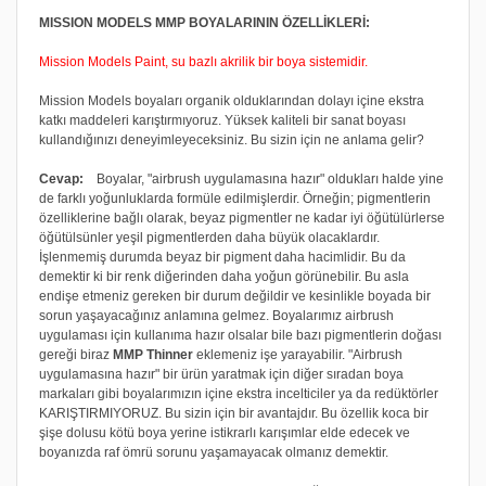
MISSION MODELS MMP BOYALARININ ÖZELLİKLERİ:
Mission Models Paint, su bazlı akrilik bir boya sistemidir.
Mission Models boyaları organik olduklarından dolayı içine ekstra
katkı maddeleri karıştırmıyoruz. Yüksek kaliteli bir sanat boyası
kullandığınızı deneyimleyeceksiniz. Bu sizin için ne anlama gelir?
Cevap:
Boyalar, "airbrush uygulamasına hazır" oldukları halde yine
de farklı yoğunluklarda formüle edilmişlerdir. Örneğin; pigmentlerin
özelliklerine bağlı olarak, beyaz pigmentler ne kadar iyi öğütülürlerse
öğütülsünler yeşil pigmentlerden daha büyük olacaklardır.
İşlenmemiş durumda beyaz bir pigment daha hacimlidir. Bu da
demektir ki bir renk diğerinden daha yoğun görünebilir. Bu asla
endişe etmeniz gereken bir durum değildir ve kesinlikle boyada bir
sorun yaşayacağınız anlamına gelmez. Boyalarımız airbrush
uygulaması için kullanıma hazır olsalar bile bazı pigmentlerin doğası
gereği biraz
MMP Thinner
eklemeniz işe yarayabilir. "Airbrush
uygulamasına hazır" bir ürün yaratmak için diğer sıradan boya
markaları gibi boyalarımızın içine ekstra incelticiler ya da redüktörler
KARIŞTIRMIYORUZ. Bu sizin için bir avantajdır. Bu özellik koca bir
şişe dolusu kötü boya yerine istikrarlı karışımlar elde edecek ve
boyanızda raf ömrü sorunu yaşamayacak olmanız demektir.