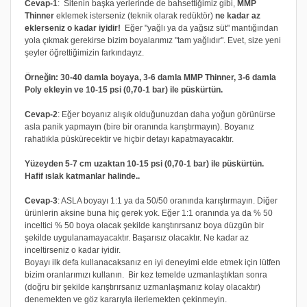
Cevap-1
: Sitenin başka yerlerinde de bahsettiğimiz gibi,
MMP
Thinner
eklemek isterseniz (teknik olarak redüktör)
ne kadar az
eklerseniz o kadar iyidir!
Eğer "yağlı ya da yağsız süt" mantığından
yola çıkmak gerekirse bizim boyalarımız "tam yağlıdır". Evet, size yeni
şeyler öğrettiğimizin farkındayız.
Örneğin: 30-40 damla boyaya, 3-6 damla MMP Thinner, 3-6 damla
Poly ekleyin ve 10-15 psi (0,70-1 bar) ile püskürtün.
Cevap-2
: Eğer boyanız alışık olduğunuzdan daha yoğun görünürse
asla panik yapmayın (bire bir oranında karıştırmayın). Boyanız
rahatlıkla püskürecektir ve hiçbir detayı kapatmayacaktır.
Yüzeyden 5-7 cm uzaktan 10-15 psi (0,70-1 bar) ile püskürtün.
Hafif ıslak katmanlar halinde..
Cevap-3
: ASLA boyayı 1:1 ya da 50/50 oranında karıştırmayın. Diğer
ürünlerin aksine buna hiç gerek yok. Eğer 1:1 oranında ya da % 50
inceltici % 50 boya olacak şekilde karıştırırsanız boya düzgün bir
şekilde uygulanamayacaktır. Başarısız olacaktır. Ne kadar az
inceltirseniz o kadar iyidir.
Boyayı ilk defa kullanacaksanız en iyi deneyimi elde etmek için lütfen
bizim oranlarımızı kullanın. Bir kez temelde uzmanlaştıktan sonra
(doğru bir şekilde karıştırırsanız uzmanlaşmanız kolay olacaktır)
denemekten ve göz kararıyla ilerlemekten çekinmeyin.