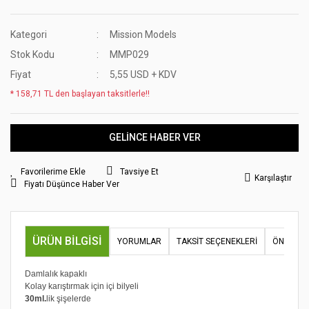
Kategori
Mission Models
Stok Kodu
MMP029
Fiyat
5,55 USD + KDV
* 158,71 TL den başlayan taksitlerle!!
GELİNCE HABER VER
Tavsiye Et
Karşılaştır
Fiyatı Düşünce Haber Ver
ÜRÜN BILGISI
YORUMLAR
TAKSIT SEÇENEKLERI
ÖNERILER
Damlalık kapaklı
Kolay karıştırmak için içi bilyeli
30ml.
lik şişelerde