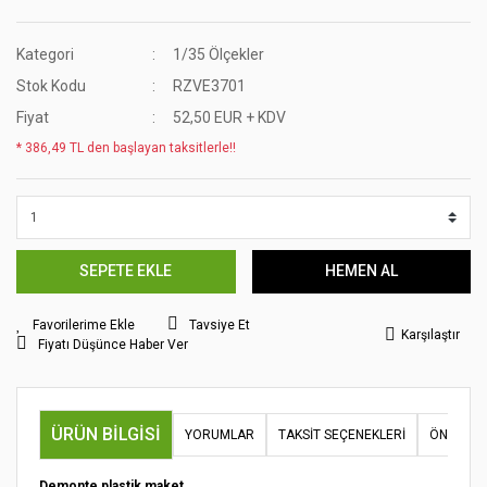
Kategori
1/35 Ölçekler
Stok Kodu
RZVE3701
Fiyat
52,50 EUR + KDV
* 386,49 TL den başlayan taksitlerle!!
SEPETE EKLE
HEMEN AL
Tavsiye Et
Karşılaştır
Fiyatı Düşünce Haber Ver
ÜRÜN BILGISI
YORUMLAR
TAKSIT SEÇENEKLERI
ÖNERILER
Demonte plastik maket.