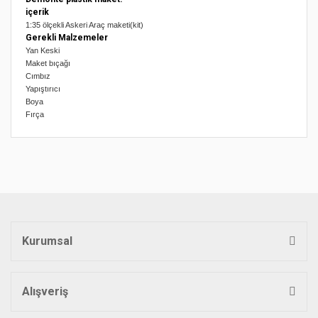
içerik
1:35 ölçekli Askeri Araç maketi(kit)
Gerekli Malzemeler
Yan Keski
Maket bıçağı
Cımbız
Yapıştırıcı
Boya
Fırça
Bu ürünün fiyat bilgisi, resim, ürün açıklamalarında ve diğer
konularda yetersiz gördüğünüz noktaları öneri formunu
Bu ürüne ilk yorumu siz yapın!
kullanarak tarafımıza iletebilirsiniz.
Görüş ve önerileriniz için teşekkür ederiz.
Yorum Yaz
Ürün resmi kalitesiz, bozuk veya görüntülenemiyor.
Ürün açıklamasında eksik bilgiler bulunuyor.
Kurumsal
Ürün bilgilerinde hatalar bulunuyor.
Ürün fiyatı diğer sitelerden daha pahalı.
Bu ürüne benzer farklı alternatifler olmalı.
Alışveriş