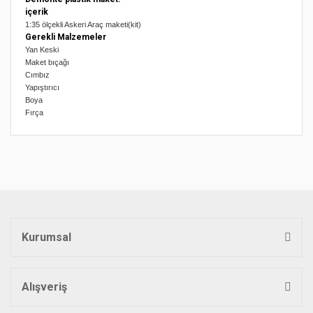
içerik
1:35 ölçekli Askeri Araç maketi(kit)
Gerekli Malzemeler
Yan Keski
Maket bıçağı
Cımbız
Yapıştırıcı
Boya
Fırça
Bu ürünün fiyat bilgisi, resim, ürün açıklamalarında ve diğer
konularda yetersiz gördüğünüz noktaları öneri formunu
Bu ürüne ilk yorumu siz yapın!
kullanarak tarafımıza iletebilirsiniz.
Görüş ve önerileriniz için teşekkür ederiz.
Yorum Yaz
Ürün resmi kalitesiz, bozuk veya görüntülenemiyor.
Ürün açıklamasında eksik bilgiler bulunuyor.
Kurumsal
Ürün bilgilerinde hatalar bulunuyor.
Ürün fiyatı diğer sitelerden daha pahalı.
Bu ürüne benzer farklı alternatifler olmalı.
Alışveriş