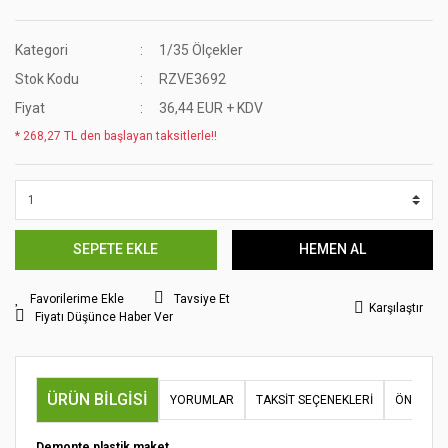
Kategori
1/35 Ölçekler
Stok Kodu
RZVE3692
Fiyat
36,44 EUR + KDV
* 268,27 TL den başlayan taksitlerle!!
SEPETE EKLE
HEMEN AL
Tavsiye Et
Karşılaştır
Fiyatı Düşünce Haber Ver
ÜRÜN BILGISI
YORUMLAR
TAKSIT SEÇENEKLERI
ÖNERILER
Demonte plastik maket.