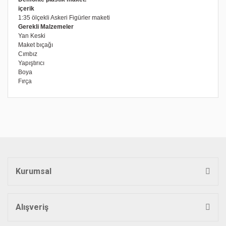
içerik
1:35 ölçekli Askeri Figürler maketi
Gerekli Malzemeler
Yan Keski
Maket bıçağı
Cımbız
Yapıştırıcı
Boya
Fırça
Bu ürünün fiyat bilgisi, resim, ürün açıklamalarında ve diğer
konularda yetersiz gördüğünüz noktaları öneri formunu
Bu ürüne ilk yorumu siz yapın!
kullanarak tarafımıza iletebilirsiniz.
Görüş ve önerileriniz için teşekkür ederiz.
Yorum Yaz
Ürün resmi kalitesiz, bozuk veya görüntülenemiyor.
Ürün açıklamasında eksik bilgiler bulunuyor.
Kurumsal
Ürün bilgilerinde hatalar bulunuyor.
Ürün fiyatı diğer sitelerden daha pahalı.
Bu ürüne benzer farklı alternatifler olmalı.
Alışveriş