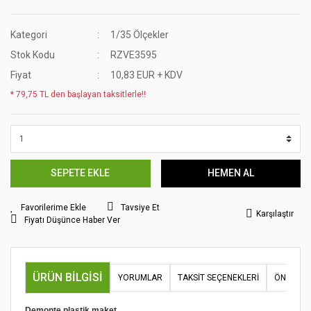
Kategori
1/35 Ölçekler
Stok Kodu
RZVE3595
Fiyat
10,83 EUR + KDV
* 79,75 TL den başlayan taksitlerle!!
SEPETE EKLE
HEMEN AL
Tavsiye Et
Karşılaştır
Fiyatı Düşünce Haber Ver
ÜRÜN BILGISI
YORUMLAR
TAKSIT SEÇENEKLERI
ÖNERILER
Demonte plastik maket.