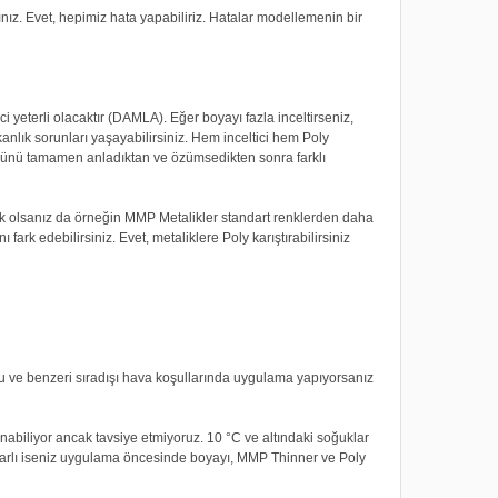
nız. Evet, hepimiz hata yapabiliriz. Hatalar modellemenin bir
yeterli olacaktır (DAMLA). Eğer boyayı fazla inceltirseniz,
anlık sorunları yaşayabilirsiniz. Hem inceltici hem Poly
üğünü tamamen anladıktan ve özümsedikten sonra farklı
ak olsanız da örneğin MMP Metalikler standart renklerden daha
 fark edebilirsiniz. Evet, metaliklere Poly karıştırabilirsiniz
 ve benzeri sıradışı hava koşullarında uygulama yapıyorsanız
biliyor ancak tavsiye etmiyoruz. 10 °C ve altındaki soğuklar
rarlı iseniz uygulama öncesinde boyayı, MMP Thinner ve Poly