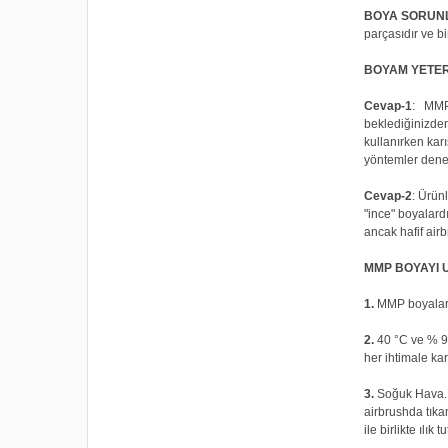
BOYA SORUNL
parçasıdır ve bi
BOYAM YETER
Cevap-1
: MMP 
beklediğinizden
kullanırken kar
yöntemler deney
Cevap-2
: Ürün
"ince" boyalardı
ancak hafif air
MMP BOYAYI 
1.
MMP boyalar e
2.
40 °C ve % 90
her ihtimale ka
3.
Soğuk Hava. T
airbrushda tıka
ile birlikte ılık t