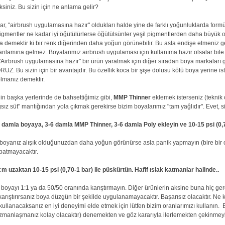
iniz. Bu sizin için ne anlama gelir?
 "airbrush uygulamasına hazır" oldukları halde yine de farklı yoğunluklarda formüle
igmentler ne kadar iyi öğütülürlerse öğütülsünler yeşil pigmentlerden daha büyük
da demektir ki bir renk diğerinden daha yoğun görünebilir. Bu asla endişe etmeniz g
nlamına gelmez. Boyalarımız airbrush uygulaması için kullanıma hazır olsalar bile
 "Airbrush uygulamasına hazır" bir ürün yaratmak için diğer sıradan boya markaları gi
. Bu sizin için bir avantajdır. Bu özellik koca bir şişe dolusu kötü boya yerine is
lmanız demektir.
nin başka yerlerinde de bahsettiğimiz gibi,
MMP Thinner
eklemek isterseniz (teknik 
sız süt" mantığından yola çıkmak gerekirse bizim boyalarımız "tam yağlıdır". Evet, si
 damla boyaya, 3-6 damla MMP Thinner, 3-6 damla Poly ekleyin ve 10-15 psi (0,7
 boyanız alışık olduğunuzdan daha yoğun görünürse asla panik yapmayın (bire bir or
apatmayacaktır.
 uzaktan 10-15 psi (0,70-1 bar) ile püskürtün. Hafif ıslak katmanlar halinde..
 boyayı 1:1 ya da 50/50 oranında karıştırmayın. Diğer ürünlerin aksine buna hiç ge
arıştırırsanız boya düzgün bir şekilde uygulanamayacaktır. Başarısız olacaktır. Ne ka
 kullanacaksanız en iyi deneyimi elde etmek için lütfen bizim oranlarımızı kullanın.
 uzmanlaşmanız kolay olacaktır) denemekten ve göz kararıyla ilerlemekten çekinmey