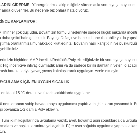
ARINI GİDERME
: Yönergelerimiz takip ettiğiniz sürece asla sorun yaşamayacaksı
r anda oluverirler. Bu nedenle biz onlara hata diyoruz.
İNCE KAPLAMIYOR:
Thinner çok güçlüdür. Boyamızın formülü nedeniyle sadece küçük miktarda inceltici 
 daha şeffaf hale gelecektir. Boya şeffaflaşır ve boncuk boncuk olabilir ya da yapışk
ıştırma oranlarımıza muhakkak dikkat ediniz. Boyanın nasıl karıştığını ve püskürd
ebilirsiniz.
lerimizin hiçbirine MMP İnceltici/Redüktör/Poly eklediğinizde bir sorun yaşamayac
r. Hiç incelticiye ihtiyaç duymadıklarını ya da sadece bir iki damlanın yeterli olacağını
brush hareketleriyle yavaş yavaş kalınlaştırarak uygulayın. Acele etmeyin.
UYGULAMAK İÇİN EN UYGUN SICAKLIK
n ideal 15 °C derece ve üzeri sıcaklıklarda uygulanır.
 nem oranına sahip havada boya uygulaması yaptık ve hiçbir sorun yaşamadık. Bu
rşı boyanıza 1-2 damla Poly ekleyin.
üm iklim koşullarında uygulama yaptık. Evet, boyamız aşırı soğuklarda da uygulana
nmalara ve başka sorunlara yol açabilir. Eğer aşırı soğukta uygulama yapmakta ka
utun.