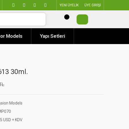
YENİ ÜYELİK
ÜYE GİRİŞİ
or Models
Yapı Setleri
13 30ml.
TL
ssion Models
P070
55 USD + KDV