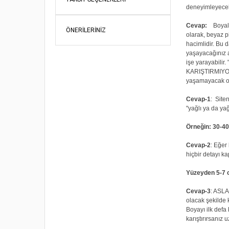
deneyimleyeceks
Cevap:
Boyalar,
ÖNERILERINIZ
olarak, beyaz p
hacimlidir. Bu 
yaşayacağınız a
işe yarayabilir.
KARIŞTIRMIYORUZ
yaşamayacak o
Cevap-1
: Site
"yağlı ya da yağ
Örneğin: 30-40
Cevap-2
: Eğer
hiçbir detayı k
Yüzeyden 5-7 cm
Cevap-3
: ASLA
olacak şekilde k
Boyayı ilk defa
karıştırırsanız