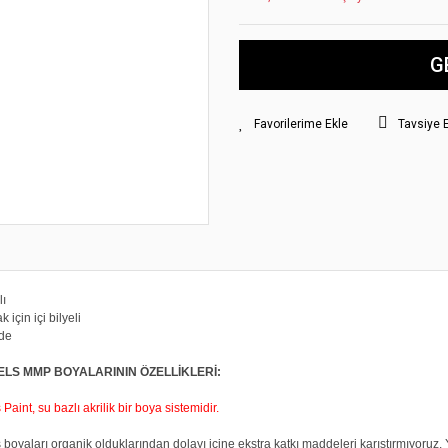
G
Tavsiye 
lı
 için içi bilyeli
erde
ELS MMP BOYALARININ ÖZELLİKLERİ:
aint, su bazlı akrilik bir boya sistemidir.
boyaları organik olduklarından dolayı içine ekstra katkı maddeleri karıştırmıyoruz. Y