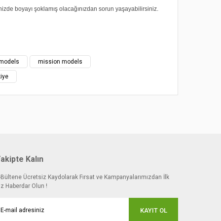
nizde boyayı şoklamış olacağınızdan sorun yaşayabilirsiniz.
 noktaları öneri formunu kullanarak tarafımıza
models
mission models
iye
akipte Kalın
-Bültene Ücretsiz Kaydolarak Fırsat ve Kampanyalarımızdan İlk
iz Haberdar Olun !
KAYIT OL