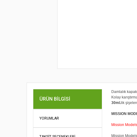
Damlalık kapak
Kolay karıştırmak
ÜRÜN BILGISI
30ml.
lik şişel
MISSION MOD
YORUMLAR
Mission Models P
Mission Models 
TAKSIT SEÇENEKLERI