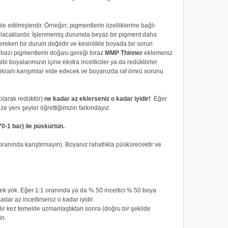
 edilmişlerdir. Örneğin; pigmentlerin özelliklerine bağlı
 olacaklardır. İşlenmemiş durumda beyaz bir pigment daha
ereken bir durum değildir ve kesinlikle boyada bir sorun
 bazı pigmentlerin doğası gereği biraz
MMP Thinner
eklemeniz
bi boyalarımızın içine ekstra incelticiler ya da redüktörler
tikrarlı karışımlar elde edecek ve boyanızda raf ömrü sorunu
olarak redüktör)
ne kadar az eklerseniz o kadar iyidir!
Eğer
ze yeni şeyler öğrettiğimizin farkındayız.
0-1 bar) ile püskürtün.
anında karıştırmayın). Boyanız rahatlıkla püskürecektir ve
rek yok. Eğer 1:1 oranında ya da % 50 inceltici % 50 boya
dar az inceltirseniz o kadar iyidir.
 Bir kez temelde uzmanlaştıktan sonra (doğru bir şekilde
in.