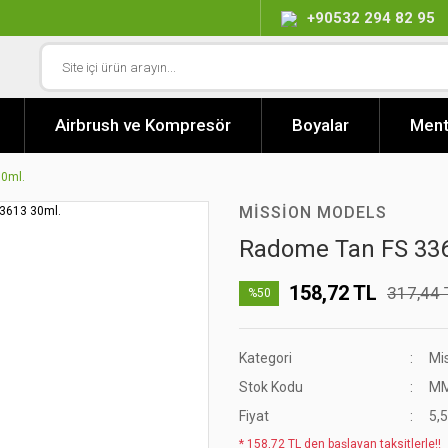
+90532 294 82 95
Airbrush ve Kompresör
Boyalar
Ment
0ml.
MISSION MODELS
Radome Tan FS 336
158,72 TL
317,44 
%50
Kategori
Mi
Stok Kodu
MM
Fiyat
5,
* 158,72 TL den başlayan taksitlerle!!