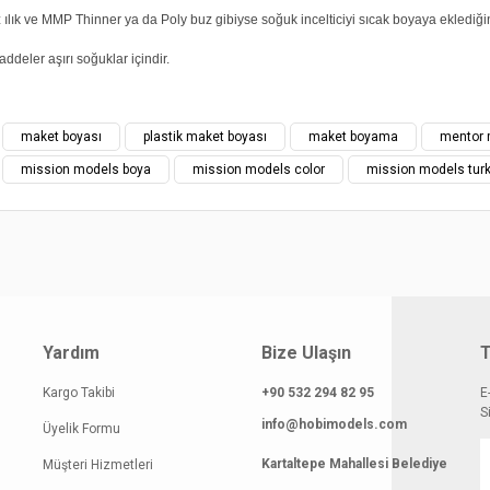
ılık ve MMP Thinner ya da Poly buz gibiyse soğuk incelticiyi sıcak boyaya eklediği
addeler aşırı soğuklar içindir.
yat bilgisi, resim, ürün açıklamalarında ve diğer konularda yetersiz gördüğünüz
maket boyası
plastik maket boyası
maket boyama
mentor 
z.
Bu ürüne ilk yorumu siz yapın!
mission models boya
mission models color
mission models turk
rileriniz için teşekkür ederiz.
smi kalitesiz, bozuk veya görüntülenemiyor.
Yorum Yaz
klamasında eksik bilgiler bulunuyor.
gilerinde hatalar bulunuyor.
atı diğer sitelerden daha pahalı.
Yardım
Bize Ulaşın
T
 benzer farklı alternatifler olmalı.
Kargo Takibi
+90 532 294 82 95
E
S
info@hobimodels.com
Üyelik Formu
Kartaltepe Mahallesi Belediye
Müşteri Hizmetleri