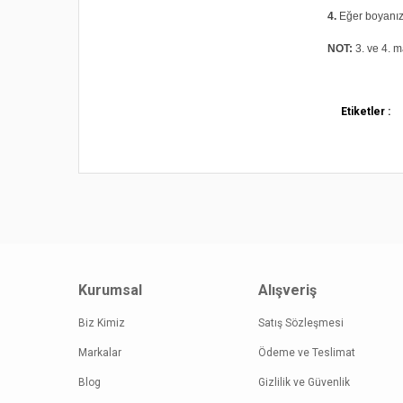
4.
Eğer boyanız 
NOT:
3. ve 4. m
Bu ürünün fi
Etiketler :
iletebilirsini
Görüş ve öne
Ürün re
Ürün açı
Ürün bil
Ürün fiy
Kurumsal
Alışveriş
Bu ürüne
Biz Kimiz
Satış Sözleşmesi
Markalar
Ödeme ve Teslimat
Blog
Gizlilik ve Güvenlik