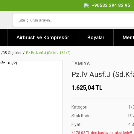
+90532 294 82 95
Airbrush ve Kompresör
Boyalar
Ment
1/35 Ölçekler
Pz.lV Ausf.J (Sd.Kfz 161/2)
TAMIYA
Pz.lV Ausf.J (Sd.Kf
1.625,04 TL
Kategori
1/
Stok Kodu
RT
Fiyat
4.
* 178,02 TL den başlayan taksitlerle!!