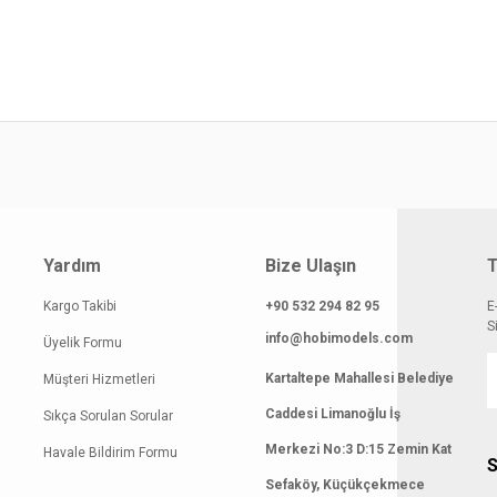
yat bilgisi, resim, ürün açıklamalarında ve diğer konularda yetersiz gördüğünüz
z.
Bu ürüne ilk yorumu siz yapın!
rileriniz için teşekkür ederiz.
smi kalitesiz, bozuk veya görüntülenemiyor.
Yorum Yaz
klamasında eksik bilgiler bulunuyor.
gilerinde hatalar bulunuyor.
atı diğer sitelerden daha pahalı.
 benzer farklı alternatifler olmalı.
Yardım
Bize Ulaşın
T
Kargo Takibi
+90 532 294 82 95
E
S
info@hobimodels.com
Üyelik Formu
Kartaltepe Mahallesi Belediye
Müşteri Hizmetleri
Gönder
Caddesi Limanoğlu İş
Sıkça Sorulan Sorular
Merkezi No:3 D:15 Zemin Kat
Havale Bildirim Formu
S
Sefaköy, Küçükçekmece