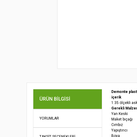
Demonte plast
içerik
ÜRÜN BILGISI
1:35 ölçekli as
Gerekli Malze
Yan Keski
YORUMLAR
Maket bıçağı
Cımbız
Yapıştırıcı
Boya
TAKSIT SEÇENEKLERI