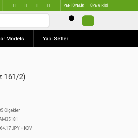
YENİ ÜYELİK
ÜYE GİRİŞİ
or Models
Yapı Setleri
z 161/2)
35 Ölçekler
AM35181
364,17 JPY + KDV