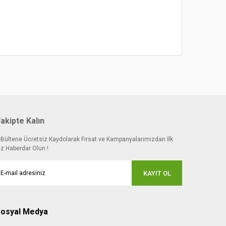
 noktaları öneri formunu kullanarak tarafımıza
akipte Kalın
-Bültene Ücretsiz Kaydolarak Fırsat ve Kampanyalarımızdan İlk
iz Haberdar Olun !
KAYIT OL
osyal Medya