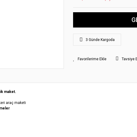
G
3 Günde Kargoda
Tavsiye 
ik maket.
keri araç maketi
meler