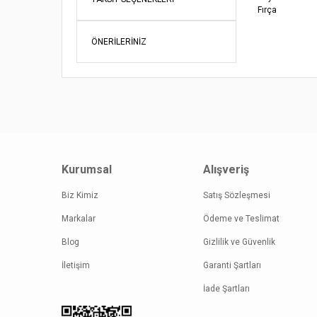
Fırça
Bu ürünün fi
iletebilirsini
ÖNERILERINIZ
Görüş ve öne
Ürün re
Ürün açı
Ürün bil
Ürün fiy
Bu ürüne
Kurumsal
Alışveriş
Biz Kimiz
Satış Sözleşmesi
Markalar
Ödeme ve Teslimat
Blog
Gizlilik ve Güvenlik
İletişim
Garanti Şartları
İade Şartları