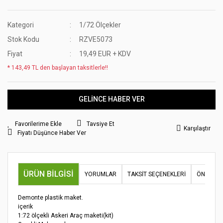
Kategori
1/72 Ölçekler
Stok Kodu
RZVE5073
Fiyat
19,49 EUR + KDV
* 143,49 TL den başlayan taksitlerle!!
GELİNCE HABER VER
Tavsiye Et
Karşılaştır
Fiyatı Düşünce Haber Ver
ÜRÜN BILGISI
YORUMLAR
TAKSIT SEÇENEKLERI
ÖNERILER
Demonte plastik maket.
içerik
1:72 ölçekli Askeri Araç maketi(kit)