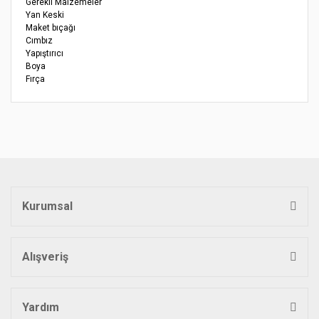
Gerekli Malzemeler
Yan Keski
Maket bıçağı
Cımbız
Yapıştırıcı
Boya
Fırça
Bu ürünün fiyat bilgisi, resim, ürün açıklamalarında ve diğer
konularda yetersiz gördüğünüz noktaları öneri formunu
Bu ürüne ilk yorumu siz yapın!
kullanarak tarafımıza iletebilirsiniz.
Görüş ve önerileriniz için teşekkür ederiz.
Yorum Yaz
Ürün resmi kalitesiz, bozuk veya görüntülenemiyor.
Ürün açıklamasında eksik bilgiler bulunuyor.
Kurumsal
Ürün bilgilerinde hatalar bulunuyor.
Ürün fiyatı diğer sitelerden daha pahalı.
Bu ürüne benzer farklı alternatifler olmalı.
Alışveriş
Yardım