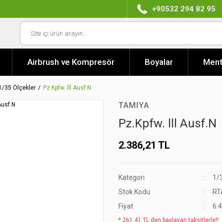
+90532 294 82 95
Airbrush ve Kompresör
Boyalar
Ment
1/35 Ölçekler
Pz.Kpfw. lll Ausf.N
TAMIYA
Pz.Kpfw. lll Ausf.N
2.386,21 TL
Kategori
1/
Stok Kodu
RT
Fiyat
6.
* 261,41 TL den başlayan taksitlerle!!