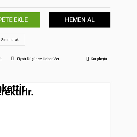
PETE EKLE
HEMEN AL
Sınırlı stok
Et
Fiyatı Düşünce Haber Ver
Karşılaştır
kettir.
rektirir.
 noktaları öneri formunu kullanarak tarafımıza