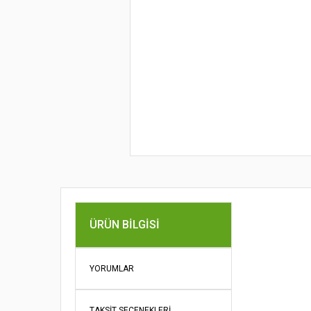
ÜRÜN BILGISI
Bu ürünün fi
iletebilirsini
Görüş ve öne
YORUMLAR
Ürün re
TAKSIT SEÇENEKLERI
Ürün açı