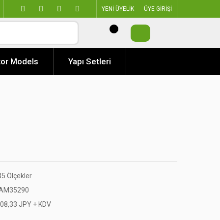
YENİ ÜYELİK
ÜYE GİRİŞİ
or Models
Yapı Setleri
35 Ölçekler
AM35290
408,33 JPY + KDV