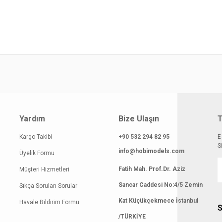
gilerinde hatalar bulunuyor.
atı diğer sitelerden daha pahalı.
 benzer farklı alternatifler olmalı.
Gönder
Yardım
Bize Ulaşın
T
Kargo Takibi
+90 532 294 82 95
E
S
info@hobimodels.com
Üyelik Formu
Fatih Mah. Prof.Dr. Aziz
Müşteri Hizmetleri
Sancar Caddesi No:4/5 Zemin
Sıkça Sorulan Sorular
Kat Küçükçekmece İstanbul
Havale Bildirim Formu
S
/TÜRKİYE