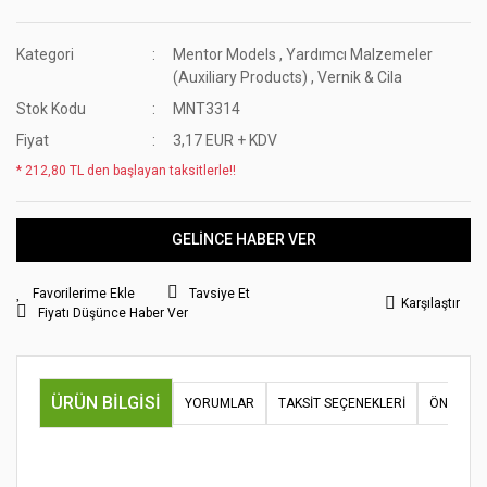
Kategori
Mentor Models
,
Yardımcı Malzemeler
(Auxiliary Products)
,
Vernik & Cila
Stok Kodu
MNT3314
Fiyat
3,17 EUR + KDV
* 212,80 TL den başlayan taksitlerle!!
GELİNCE HABER VER
Tavsiye Et
Karşılaştır
Fiyatı Düşünce Haber Ver
ÜRÜN BILGISI
YORUMLAR
TAKSIT SEÇENEKLERI
ÖNERILER
Bu ürünün fiyat bilgisi, resim, ürün açıklamalarında ve diğer