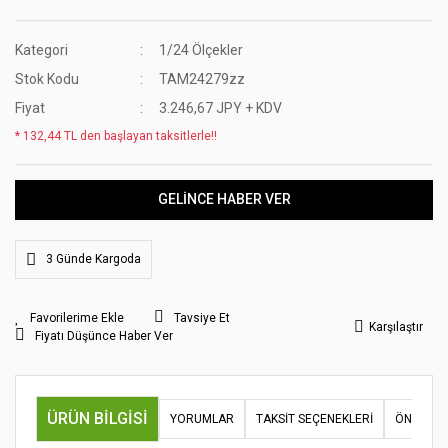
Kategori
1/24 Ölçekler
Stok Kodu
TAM24279zz
Fiyat
3.246,67 JPY + KDV
* 132,44 TL den başlayan taksitlerle!!
GELİNCE HABER VER
3 Günde Kargoda
Tavsiye Et
Karşılaştır
Fiyatı Düşünce Haber Ver
ÜRÜN BILGISI
YORUMLAR
TAKSIT SEÇENEKLERI
ÖNERILER