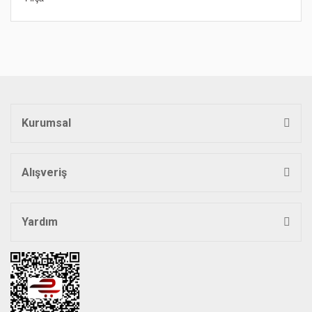
Bu ürünün fiyat bilgisi, resim, ürün açıklamalarında ve diğer
konularda yetersiz gördüğünüz noktaları öneri formunu
Bu ürüne ilk yorumu siz yapın!
kullanarak tarafımıza iletebilirsiniz.
Görüş ve önerileriniz için teşekkür ederiz.
Yorum Yaz
Ürün resmi kalitesiz, bozuk veya görüntülenemiyor.
Ürün açıklamasında eksik bilgiler bulunuyor.
Kurumsal
Ürün bilgilerinde hatalar bulunuyor.
Ürün fiyatı diğer sitelerden daha pahalı.
Bu ürüne benzer farklı alternatifler olmalı.
Alışveriş
Yardım
Gönder