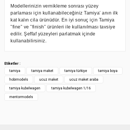
Modellerinizin vernikleme sonrası yüzey
parlaması için kullanabileceğiniz Tamiya' anın ilk
kat kalın cila ürünüdür. En iyi sonuç için Tamiya
"fine" ve "finish" ürünleri ile kullanılması tavsiye
edilir. Şeffaf yüzeyleri parlatmak içinde
kullanabilirsiniz.
Bu ürünün fiyat bilgisi, resim, ürün açıklamalarında ve diğer
konularda yetersiz gördüğünüz noktaları öneri formunu
Bu ürüne ilk yorumu siz yapın!
kullanarak tarafımıza iletebilirsiniz.
Etiketler :
Görüş ve önerileriniz için teşekkür ederiz.
tamiya
tamiya maket
tamiya türkiye
tamiya boya
Yorum Yaz
Ürün resmi kalitesiz, bozuk veya görüntülenemiyor.
hobimodels
ucuz maket
ucuz maket araba
Ürün açıklamasında eksik bilgiler bulunuyor.
tamiya kubelwagen
tamiya kubelwagen 1/16
Ürün bilgilerinde hatalar bulunuyor.
mentormodels
Ürün fiyatı diğer sitelerden daha pahalı.
Bu ürüne benzer farklı alternatifler olmalı.