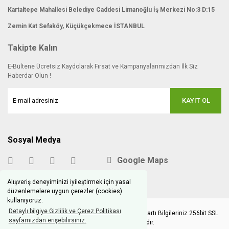
Kartaltepe Mahallesi Belediye Caddesi Limanoğlu İş Merkezi No:3 D:15
Zemin Kat Sefaköy, Küçükçekmece İSTANBUL
Takipte Kalın
E-Bültene Ücretsiz Kaydolarak Fırsat ve Kampanyalarımızdan İlk Siz
Haberdar Olun !
KAYIT OL
Sosyal Medya
Google Maps
Alışveriş deneyiminizi iyileştirmek için yasal
düzenlemelere uygun çerezler (cookies)
kullanıyoruz.
Detaylı bilgiye Gizlilik ve Çerez Politikası
Copyright © 2020 hobimodels.com | Tüm Kredi Kartı Bilgileriniz 256bit SSL
sayfamızdan erişebilirsiniz.
Sertifikası ile korunmaktadır.