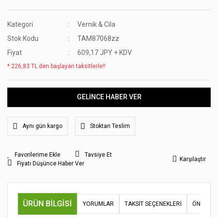
Kategori
Vernik & Cila
Stok Kodu
TAM87068zz
Fiyat
609,17 JPY + KDV
* 226,83 TL den başlayan taksitlerle!!
GELİNCE HABER VER
Aynı gün kargo
Stoktan Teslim
Tavsiye Et
Karşılaştır
Fiyatı Düşünce Haber Ver
ÜRÜN BILGISI
YORUMLAR
TAKSIT SEÇENEKLERI
ÖNERILER