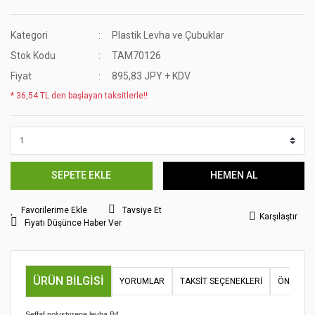
Kategori
Plastik Levha ve Çubuklar
Stok Kodu
TAM70126
Fiyat
895,83 JPY + KDV
* 36,54 TL den başlayan taksitlerle!!
SEPETE EKLE
HEMEN AL
Tavsiye Et
Karşılaştır
Fiyatı Düşünce Haber Ver
ÜRÜN BILGISI
YORUMLAR
TAKSIT SEÇENEKLERI
ÖNERILER
Şeffaf polystyrene levha B4