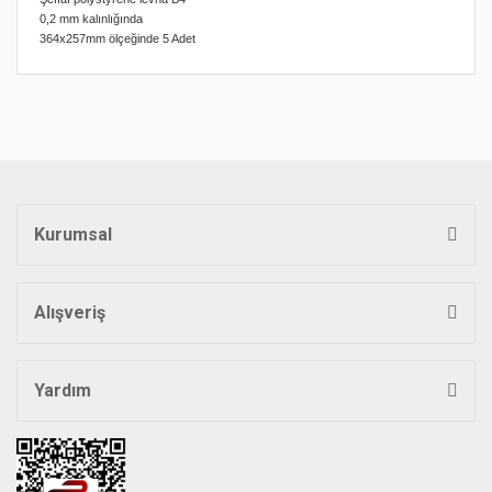
0,2 mm kalınlığında
364x257mm ölçeğinde 5 Adet
Bu ürünün fiyat bilgisi, resim, ürün açıklamalarında ve diğer
konularda yetersiz gördüğünüz noktaları öneri formunu
Bu ürüne ilk yorumu siz yapın!
kullanarak tarafımıza iletebilirsiniz.
Görüş ve önerileriniz için teşekkür ederiz.
Yorum Yaz
Ürün resmi kalitesiz, bozuk veya görüntülenemiyor.
Ürün açıklamasında eksik bilgiler bulunuyor.
Kurumsal
Ürün bilgilerinde hatalar bulunuyor.
Ürün fiyatı diğer sitelerden daha pahalı.
Bu ürüne benzer farklı alternatifler olmalı.
Alışveriş
Yardım
Gönder