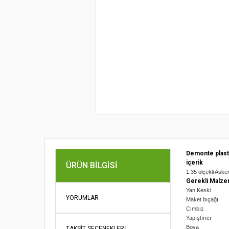
Demonte plast
içerik
ÜRÜN BILGISI
1:35 ölçekli Aske
Gerekli Malze
Yan Keski
YORUMLAR
Maket bıçağı
Cımbız
Yapıştırıcı
Boya
TAKSIT SEÇENEKLERI