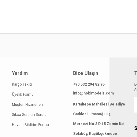
yat bilgisi, resim, ürün açıklamalarında ve diğer konularda yetersiz gördüğünüz
z.
Bu ürüne ilk yorumu siz yapın!
rileriniz için teşekkür ederiz.
smi kalitesiz, bozuk veya görüntülenemiyor.
Yorum Yaz
klamasında eksik bilgiler bulunuyor.
gilerinde hatalar bulunuyor.
atı diğer sitelerden daha pahalı.
 benzer farklı alternatifler olmalı.
Yardım
Bize Ulaşın
T
Kargo Takibi
+90 532 294 82 95
E
S
info@hobimodels.com
Üyelik Formu
Kartaltepe Mahallesi Belediye
Müşteri Hizmetleri
Gönder
Caddesi Limanoğlu İş
Sıkça Sorulan Sorular
Merkezi No:3 D:15 Zemin Kat
Havale Bildirim Formu
S
Sefaköy, Küçükçekmece