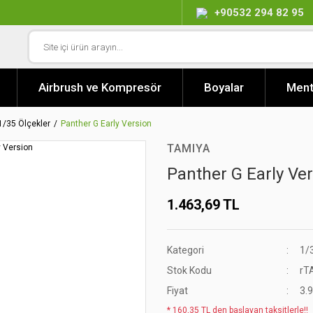
+90532 294 82 95
Airbrush ve Kompresör
Boyalar
Ment
1/35 Ölçekler
Panther G Early Version
TAMIYA
Panther G Early Ve
1.463,69 TL
Kategori
1/
Stok Kodu
rT
Fiyat
3.
* 160,35 TL den başlayan taksitlerle!!