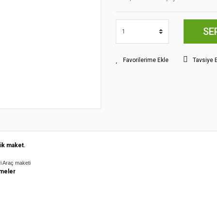
SE
Tavsiye 
ik maket.
ri Araç maketi
meler