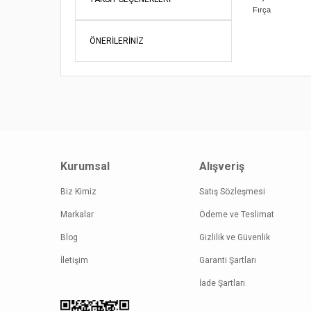
Fırça
Bu ürünün fi
iletebilirsini
ÖNERILERINIZ
Görüş ve öne
Ürün re
Ürün açı
Ürün bil
Ürün fiy
Bu ürüne
Kurumsal
Alışveriş
Biz Kimiz
Satış Sözleşmesi
Markalar
Ödeme ve Teslimat
Blog
Gizlilik ve Güvenlik
İletişim
Garanti Şartları
İade Şartları