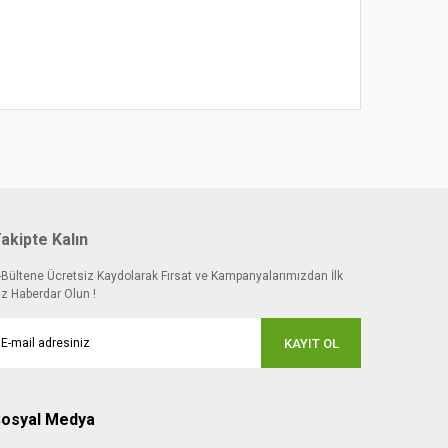
 noktaları öneri formunu kullanarak tarafımıza
akipte Kalın
-Bültene Ücretsiz Kaydolarak Fırsat ve Kampanyalarımızdan İlk
iz Haberdar Olun !
KAYIT OL
osyal Medya