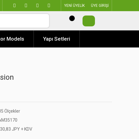
YENİ ÜYELİK
ÜYE GİRİŞİ
or Models
Yapı Setleri
rsion
35 Ölçekler
AM35170
930,83 JPY + KDV