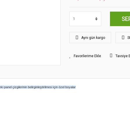
SE
Aynı gün kargo
S
Tavsiye 
i panel çizgilerinin belirginleştirilmesi için özel boyalar
yat bilgisi, resim, ürün açıklamalarında ve diğer konularda yetersiz gördüğünüz
z.
Bu ürüne ilk yorumu siz yapın!
rileriniz için teşekkür ederiz.
smi kalitesiz, bozuk veya görüntülenemiyor.
Yorum Yaz
klamasında eksik bilgiler bulunuyor.