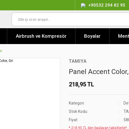
+90532 294 82 95
Airbrush ve Kompresör
Boyalar
Ment
ri
TAMIYA
Panel Accent Color,
218,95 TL
Kategori
De
Stok Kodu
TA
Fiyat
58
* 218,95 TL den başlayan taksitlerle!!