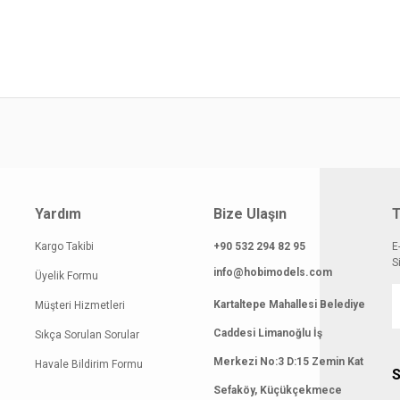
gilerinde hatalar bulunuyor.
atı diğer sitelerden daha pahalı.
 benzer farklı alternatifler olmalı.
Gönder
Yardım
Bize Ulaşın
T
Kargo Takibi
+90 532 294 82 95
E
S
info@hobimodels.com
Üyelik Formu
Kartaltepe Mahallesi Belediye
Müşteri Hizmetleri
Caddesi Limanoğlu İş
Sıkça Sorulan Sorular
Merkezi No:3 D:15 Zemin Kat
Havale Bildirim Formu
S
Sefaköy, Küçükçekmece