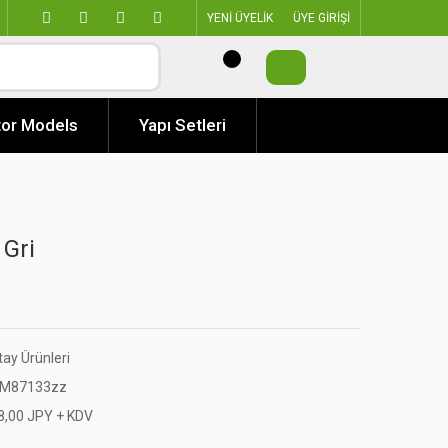
YENİ ÜYELİK
ÜYE GİRİŞİ
or Models
Yapı Setleri
 Gri
tay Ürünleri
M87133zz
8,00 JPY + KDV