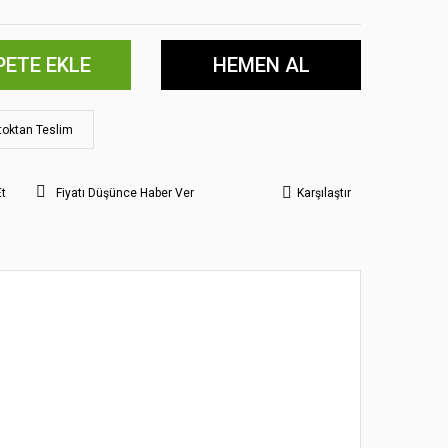
PETE EKLE
HEMEN AL
toktan Teslim
Et
Fiyatı Düşünce Haber Ver
Karşılaştır
 noktaları öneri formunu kullanarak tarafımıza