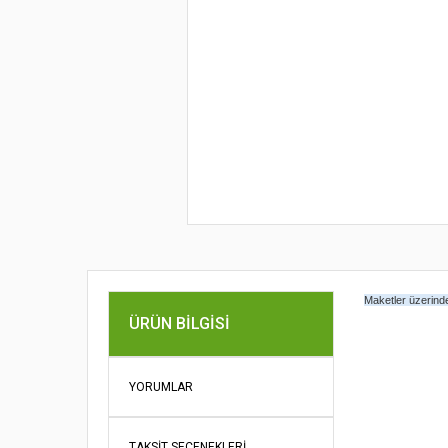
Maketler üzerindek
Bu ürünün fi
ÜRÜN BILGISI
iletebilirsini
Görüş ve öne
YORUMLAR
Ürün re
Ürün açı
TAKSIT SEÇENEKLERI