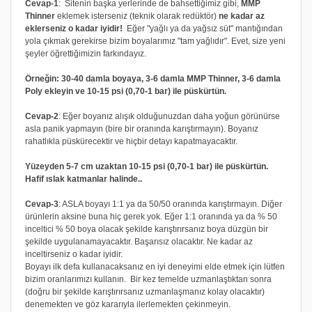
Cevap-1
: Sitenin başka yerlerinde de bahsettiğimiz gibi,
MMP
Thinner
eklemek isterseniz (teknik olarak redüktör)
ne kadar az
eklerseniz o kadar iyidir!
Eğer "yağlı ya da yağsız süt" mantığından
yola çıkmak gerekirse bizim boyalarımız "tam yağlıdır". Evet, size yeni
şeyler öğrettiğimizin farkındayız.
Örneğin: 30-40 damla boyaya, 3-6 damla MMP Thinner, 3-6 damla
Poly ekleyin ve 10-15 psi (0,70-1 bar) ile püskürtün.
Cevap-2
: Eğer boyanız alışık olduğunuzdan daha yoğun görünürse
asla panik yapmayın (bire bir oranında karıştırmayın). Boyanız
rahatlıkla püskürecektir ve hiçbir detayı kapatmayacaktır.
Yüzeyden 5-7 cm uzaktan 10-15 psi (0,70-1 bar) ile püskürtün.
Hafif ıslak katmanlar halinde..
Cevap-3
: ASLA boyayı 1:1 ya da 50/50 oranında karıştırmayın. Diğer
ürünlerin aksine buna hiç gerek yok. Eğer 1:1 oranında ya da % 50
inceltici % 50 boya olacak şekilde karıştırırsanız boya düzgün bir
şekilde uygulanamayacaktır. Başarısız olacaktır. Ne kadar az
inceltirseniz o kadar iyidir.
Boyayı ilk defa kullanacaksanız en iyi deneyimi elde etmek için lütfen
bizim oranlarımızı kullanın. Bir kez temelde uzmanlaştıktan sonra
(doğru bir şekilde karıştırırsanız uzmanlaşmanız kolay olacaktır)
denemekten ve göz kararıyla ilerlemekten çekinmeyin.