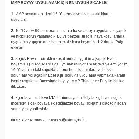
MMP BOYAYI UYGULAMAK İÇİN EN UYGUN SICAKLIK
1.
MMP boyalar en ideal 15 °C derece ve üzeri sıcaklıklarda
uygulanır.
2.
40 °C ve % 90 nem oranına sahip havada boya uygulaması yaptık
ve hiçbir sorun yaşamadık. Bu ve benzeri sıradışı hava koşullarında
uygulama yapıyorsanız her ihtimale karşı boyanıza 1-2 damla Poly
ekleyin.
3.
Soğuk Hava. Tüm iklim koşullarında uygulama yaptık. Evet,
boyamız aşırı soğuklarda da uygulanabiliyor ancak tavsiye etmiyoruz.
10 °C ve altındaki soğuklar airbrushda tıkanmalara ve başka
sorunlara yol açabilir. Eğer aşırı soğukta uygulama yapmakta kararlı
iseniz uygulama öncesinde boyayı, MMP Thinner ve Poly ile birlikte
ılık tutun.
4.
Eğer boyanız ılık ve MMP Thinner ya da Poly buz gibiyse soğuk
incelticiyi sıcak boyaya eklediğinizde boyayı şoklamış olacağınızdan
sorun yaşayabilirsiniz.
NOT:
3. ve 4. maddeler aşırı soğuklar içindir.