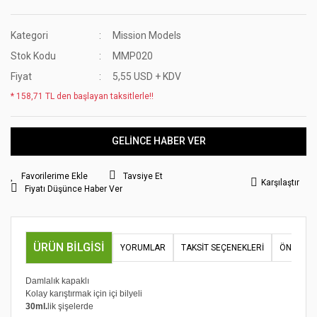
Kategori
Mission Models
Stok Kodu
MMP020
Fiyat
5,55 USD + KDV
* 158,71 TL den başlayan taksitlerle!!
GELİNCE HABER VER
Tavsiye Et
Karşılaştır
Fiyatı Düşünce Haber Ver
ÜRÜN BILGISI
YORUMLAR
TAKSIT SEÇENEKLERI
ÖNERILER
Damlalık kapaklı
Kolay karıştırmak için içi bilyeli
30ml.
lik şişelerde