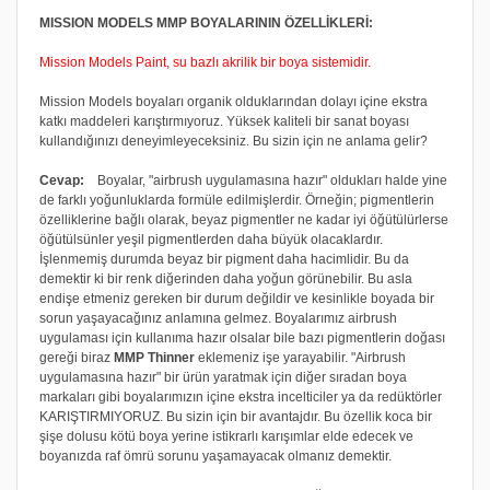
MISSION MODELS MMP BOYALARININ ÖZELLİKLERİ:
Mission Models Paint, su bazlı akrilik bir boya sistemidir.
Mission Models boyaları organik olduklarından dolayı içine ekstra
katkı maddeleri karıştırmıyoruz. Yüksek kaliteli bir sanat boyası
kullandığınızı deneyimleyeceksiniz. Bu sizin için ne anlama gelir?
Cevap:
Boyalar, "airbrush uygulamasına hazır" oldukları halde yine
de farklı yoğunluklarda formüle edilmişlerdir. Örneğin; pigmentlerin
özelliklerine bağlı olarak, beyaz pigmentler ne kadar iyi öğütülürlerse
öğütülsünler yeşil pigmentlerden daha büyük olacaklardır.
İşlenmemiş durumda beyaz bir pigment daha hacimlidir. Bu da
demektir ki bir renk diğerinden daha yoğun görünebilir. Bu asla
endişe etmeniz gereken bir durum değildir ve kesinlikle boyada bir
sorun yaşayacağınız anlamına gelmez. Boyalarımız airbrush
uygulaması için kullanıma hazır olsalar bile bazı pigmentlerin doğası
gereği biraz
MMP Thinner
eklemeniz işe yarayabilir. "Airbrush
uygulamasına hazır" bir ürün yaratmak için diğer sıradan boya
markaları gibi boyalarımızın içine ekstra incelticiler ya da redüktörler
KARIŞTIRMIYORUZ. Bu sizin için bir avantajdır. Bu özellik koca bir
şişe dolusu kötü boya yerine istikrarlı karışımlar elde edecek ve
boyanızda raf ömrü sorunu yaşamayacak olmanız demektir.