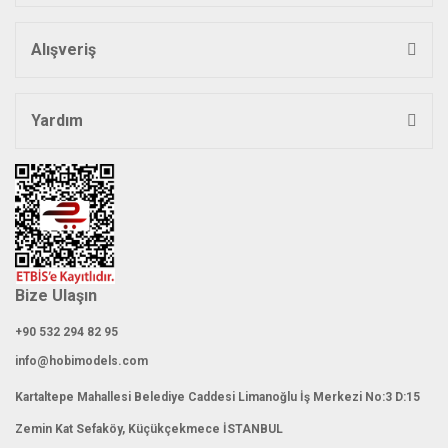
Ürün fiyatı diğer sitelerden daha pahalı.
Bu ürüne benzer farklı alternatifler olmalı.
Alışveriş
Yardım
Gönder
Bize Ulaşın
+90 532 294 82 95
info@hobimodels.com
Kartaltepe Mahallesi Belediye Caddesi Limanoğlu İş Merkezi No:3 D:15
Zemin Kat Sefaköy, Küçükçekmece İSTANBUL