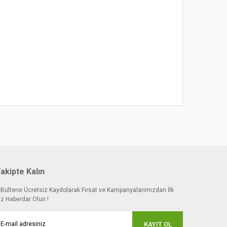
 noktaları öneri formunu kullanarak tarafımıza
akipte Kalın
-Bültene Ücretsiz Kaydolarak Fırsat ve Kampanyalarımızdan İlk
iz Haberdar Olun !
KAYIT OL