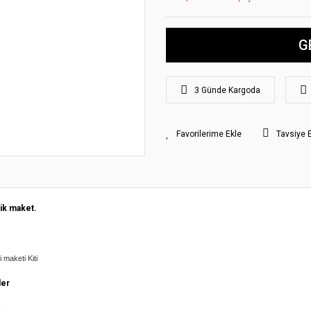
G
3 Günde Kargoda
Tavsiye 
ik maket.
 maketi Kiti
ler
.