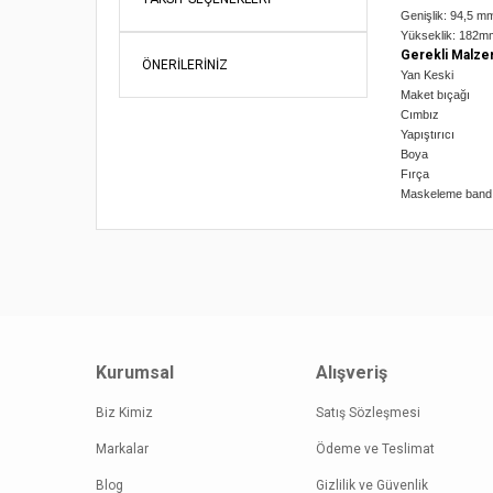
Genişlik: 94,5 m
Yükseklik: 182m
Gerekli Malze
ÖNERILERINIZ
Yan Keski
Maket bıçağı
Cımbız
Yapıştırıcı
Boya
Fırça
Maskeleme band
Bu ürünün fi
iletebilirsini
Görüş ve öne
Ürün re
Ürün açı
Kurumsal
Alışveriş
Ürün bil
Ürün fiy
Biz Kimiz
Satış Sözleşmesi
Bu ürüne
Markalar
Ödeme ve Teslimat
Blog
Gizlilik ve Güvenlik