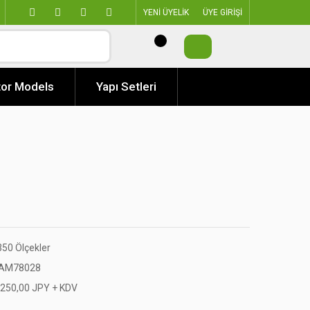
YENİ ÜYELİK
ÜYE GİRİŞİ
or Models
Yapı Setleri
350 Ölçekler
AM78028
.250,00 JPY + KDV