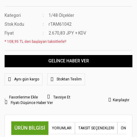
Kategori
1/48 Ölçekler
Stok Kodu
rTAM61042
Fiyat
2.670,83 JPY + KDV
* 108,95 TL den başlayan taksitlerle!!
GELİNCE HABER VER
Aynı gün kargo
Stoktan Teslim
Tavsiye Et
Karşılaştır
Fiyatı Düşünce Haber Ver
ÜRÜN BILGISI
YORUMLAR
TAKSIT SEÇENEKLERI
ÖNERILER