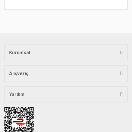
Bu ürünün fiyat bilgisi, resim, ürün açıklamalarında ve diğer
konularda yetersiz gördüğünüz noktaları öneri formunu
Bu ürüne ilk yorumu siz yapın!
kullanarak tarafımıza iletebilirsiniz.
Görüş ve önerileriniz için teşekkür ederiz.
Yorum Yaz
Ürün resmi kalitesiz, bozuk veya görüntülenemiyor.
Ürün açıklamasında eksik bilgiler bulunuyor.
Kurumsal
Ürün bilgilerinde hatalar bulunuyor.
Ürün fiyatı diğer sitelerden daha pahalı.
Bu ürüne benzer farklı alternatifler olmalı.
Alışveriş
Yardım
Gönder