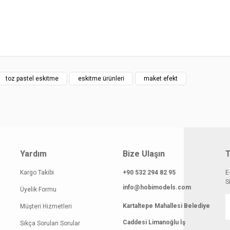
gilerinde hatalar bulunuyor.
atı diğer sitelerden daha pahalı.
 benzer farklı alternatifler olmalı.
toz pastel eskitme
eskitme ürünleri
maket efekt
Gönder
Yardım
Bize Ulaşın
T
Kargo Takibi
+90 532 294 82 95
E
S
info@hobimodels.com
Üyelik Formu
Kartaltepe Mahallesi Belediye
Müşteri Hizmetleri
Caddesi Limanoğlu İş
Sıkça Sorulan Sorular