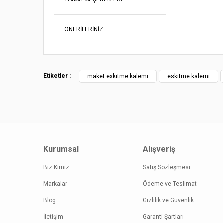
Ürün bil
Ürün fiy
ÖNERILERINIZ
Bu ürüne
Etiketler :
maket eskitme kalemi
eskitme kalemi
Kurumsal
Alışveriş
Biz Kimiz
Satış Sözleşmesi
Markalar
Ödeme ve Teslimat
Blog
Gizlilik ve Güvenlik
İletişim
Garanti Şartları