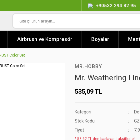
+90532 294 82 95
Airbrush ve Kompresör
Boyalar
Ment
 RUST Color Set
MR.HOBBY
Mr. Weathering Lin
535,09 TL
Kategori
De
Stok Kodu
GZ
Fiyat
7,
* 58,62 TL den başlayan taksitlerle!!