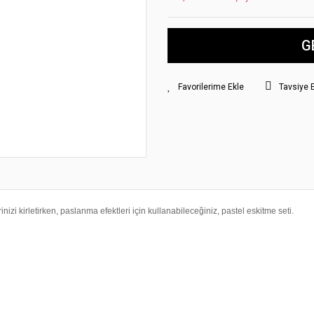
G
Tavsiye 
inizi kirletirken, paslanma efektleri için kullanabileceğiniz, pastel eskitme seti.
yat bilgisi, resim, ürün açıklamalarında ve diğer konularda yetersiz gördüğünüz
z.
Bu ürüne ilk yorumu siz yapın!
rileriniz için teşekkür ederiz.
smi kalitesiz, bozuk veya görüntülenemiyor.
Yorum Yaz
klamasında eksik bilgiler bulunuyor.