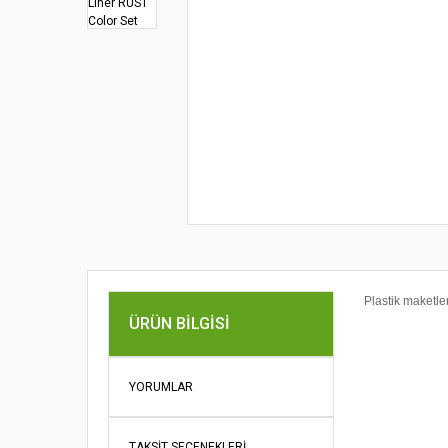
Plastik maketler
ÜRÜN BILGISI
Bu ürünün fi
iletebilirsini
Görüş ve öne
YORUMLAR
Ürün re
Ürün açı
TAKSIT SEÇENEKLERI