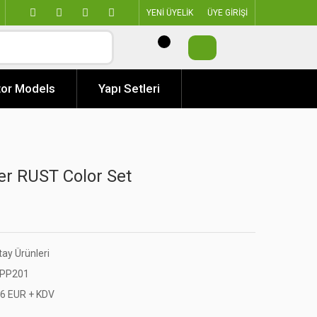
YENİ ÜYELİK
ÜYE GİRİŞİ
or Models
Yapı Setleri
er RUST Color Set
tay Ürünleri
PP201
96 EUR + KDV