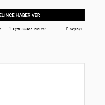
ELİNCE HABER VER
Et
Fiyatı Düşünce Haber Ver
Karşılaştır
 noktaları öneri formunu kullanarak tarafımıza