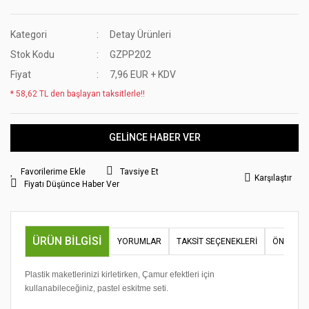
Kategori
Detay Ürünleri
Stok Kodu
GZPP202
Fiyat
7,96 EUR + KDV
* 58,62 TL den başlayan taksitlerle!!
GELİNCE HABER VER
Tavsiye Et
Karşılaştır
Fiyatı Düşünce Haber Ver
ÜRÜN BILGISI
YORUMLAR
TAKSIT SEÇENEKLERI
ÖNERILER
Plastik maketlerinizi kirletirken, Çamur efektleri için
kullanabileceğiniz, pastel eskitme seti.
Bu ürünün fiyat bilgisi, resim, ürün açıklamalarında ve diğer