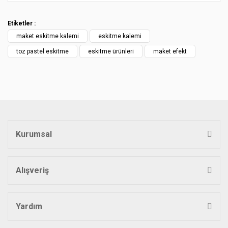
konularda yetersiz gördüğünüz noktaları öneri formunu
Bu ürüne ilk yorumu siz yapın!
kullanarak tarafımıza iletebilirsiniz.
Etiketler :
Görüş ve önerileriniz için teşekkür ederiz.
maket eskitme kalemi
eskitme kalemi
Yorum Yaz
Ürün resmi kalitesiz, bozuk veya görüntülenemiyor.
toz pastel eskitme
eskitme ürünleri
maket efekt
Ürün açıklamasında eksik bilgiler bulunuyor.
Ürün bilgilerinde hatalar bulunuyor.
Ürün fiyatı diğer sitelerden daha pahalı.
Bu ürüne benzer farklı alternatifler olmalı.
Kurumsal
Alışveriş
Gönder
Yardım