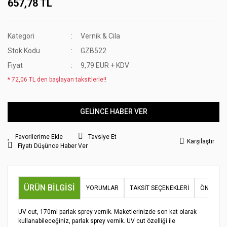
657,78 TL
Kategori
Vernik & Cila
Stok Kodu
GZB522
Fiyat
9,79 EUR + KDV
* 72,06 TL den başlayan taksitlerle!!
GELİNCE HABER VER
Tavsiye Et
Karşılaştır
Fiyatı Düşünce Haber Ver
ÜRÜN BILGISI
YORUMLAR
TAKSIT SEÇENEKLERI
ÖNERILER
UV cut, 170ml parlak sprey vernik. Maketlerinizde son kat olarak
kullanabileceğiniz, parlak sprey vernik. UV cut özelliği ile