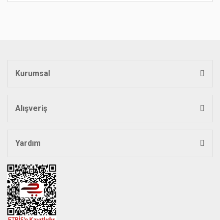
konularda yetersiz gördüğünüz noktaları öneri formunu
Bu ürüne ilk yorumu siz yapın!
kullanarak tarafımıza iletebilirsiniz.
Görüş ve önerileriniz için teşekkür ederiz.
Yorum Yaz
Ürün resmi kalitesiz, bozuk veya görüntülenemiyor.
Ürün açıklamasında eksik bilgiler bulunuyor.
Kurumsal
Ürün bilgilerinde hatalar bulunuyor.
Ürün fiyatı diğer sitelerden daha pahalı.
Bu ürüne benzer farklı alternatifler olmalı.
Alışveriş
Yardım
Gönder