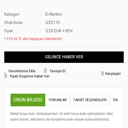
Kategori
El Aletleri
Stok Kodu
GZD175
Fiyat
3,20 EUR + KDV
* 215,26 TL den başlayan taksitlerle!!
GELİNCE HABER VER
Tavsiye Et
Karşılaştır
Fiyatı Düşünce Haber Ver
ÜRÜN BILGISI
YORUMLAR
TAKSIT SEÇENEKLERI
ÖNERILER
Metal boya kabı. Ambalajından 10 adet boya kabı çıkmaktadır. İster
palet olarak, isterseniz de karıştırma kabı olarak kullanabilirsiniz.
Bu ürünün fiyat bilgisi, resim, ürün açıklamalarında ve diğer