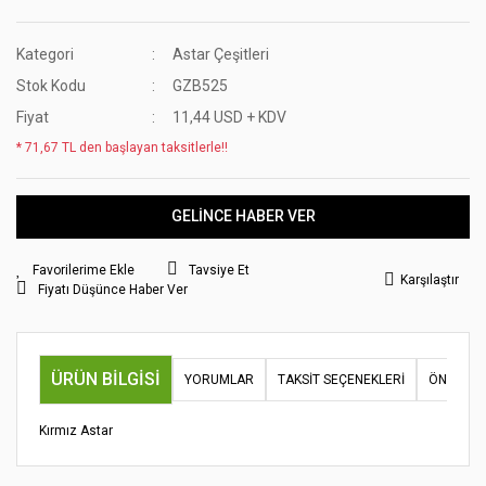
Kategori
Astar Çeşitleri
Stok Kodu
GZB525
Fiyat
11,44 USD + KDV
* 71,67 TL den başlayan taksitlerle!!
GELİNCE HABER VER
Tavsiye Et
Karşılaştır
Fiyatı Düşünce Haber Ver
ÜRÜN BILGISI
YORUMLAR
TAKSIT SEÇENEKLERI
ÖNERILER
Kırmız Astar
Bu ürünün fiyat bilgisi, resim, ürün açıklamalarında ve diğer
konularda yetersiz gördüğünüz noktaları öneri formunu
Bu ürüne ilk yorumu siz yapın!