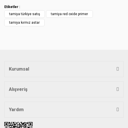
kullanarak tarafımıza iletebilirsiniz.
Etiketler :
Görüş ve önerileriniz için teşekkür ederiz.
tamiya türkiye satış
tamiya red oxide primer
Yorum Yaz
Ürün resmi kalitesiz, bozuk veya görüntülenemiyor.
tamiya kırmız astar
Ürün açıklamasında eksik bilgiler bulunuyor.
Ürün bilgilerinde hatalar bulunuyor.
Ürün fiyatı diğer sitelerden daha pahalı.
Bu ürüne benzer farklı alternatifler olmalı.
Kurumsal
Alışveriş
Gönder
Yardım