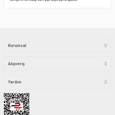
Bu ürünün fiyat bilgisi, resim, ürün açıklamalarında ve diğer
konularda yetersiz gördüğünüz noktaları öneri formunu
Bu ürüne ilk yorumu siz yapın!
kullanarak tarafımıza iletebilirsiniz.
Görüş ve önerileriniz için teşekkür ederiz.
Yorum Yaz
Ürün resmi kalitesiz, bozuk veya görüntülenemiyor.
Ürün açıklamasında eksik bilgiler bulunuyor.
Kurumsal
Ürün bilgilerinde hatalar bulunuyor.
Ürün fiyatı diğer sitelerden daha pahalı.
Bu ürüne benzer farklı alternatifler olmalı.
Alışveriş
Yardım
Gönder