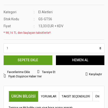
Kategori
El Aletleri
Stok Kodu
GS-GT56
Fiyat
13,33 EUR + KDV
* 98,16 TL den başlayan taksitlerle!!
SEPETE EKLE
HEMEN AL
Tavsiye Et
Karşılaştır
Fiyatı Düşünce Haber Ver
ÜRÜN BILGISI
YORUMLAR
TAKSIT SEÇENEKLERI
ÖNERILER
Tamiya ve Mr.hobby cam şişe boya açma aparatı