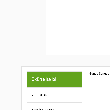
Gunze Sangyo Ak
Bu ürünün fi
ÜRÜN BILGISI
iletebilirsini
Görüş ve öne
YORUMLAR
Ürün re
Ürün açı
TAKSIT SEÇENEKLERI