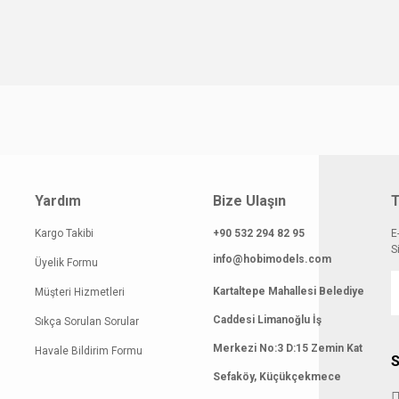
Yardım
Bize Ulaşın
T
Kargo Takibi
+90 532 294 82 95
E
S
info@hobimodels.com
Üyelik Formu
Kartaltepe Mahallesi Belediye
Müşteri Hizmetleri
Caddesi Limanoğlu İş
Sıkça Sorulan Sorular
Merkezi No:3 D:15 Zemin Kat
Havale Bildirim Formu
S
Sefaköy, Küçükçekmece