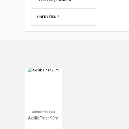
Ürün bil
Ürün fiy
ÖNERILERINIZ
Bu ürüne
Mentor Models
Akrilik Tiner 90ml