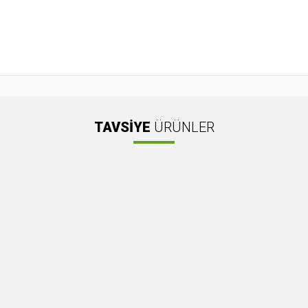
gilerinde hatalar bulunuyor.
atı diğer sitelerden daha pahalı.
 benzer farklı alternatifler olmalı.
TAVSİYE
ÜRÜNLER
Gönder