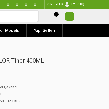
YENİ ÜYELİK
ÜYE GİRİŞİ
or Models
Yapı Setleri
LOR Tiner 400ML
er Çeşitleri
T111
,50 EUR + KDV