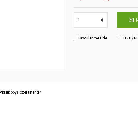
SE
Tavsiye 
rilik boya özel tineridir.
yat bilgisi, resim, ürün açıklamalarında ve diğer konularda yetersiz gördüğünüz
z.
Bu ürüne ilk yorumu siz yapın!
rileriniz için teşekkür ederiz.
smi kalitesiz, bozuk veya görüntülenemiyor.
Yorum Yaz
klamasında eksik bilgiler bulunuyor.