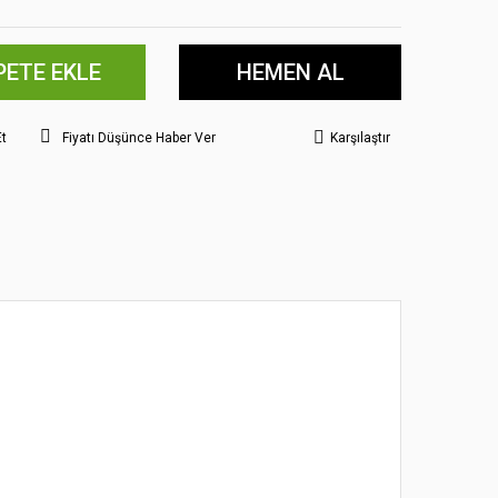
PETE EKLE
HEMEN AL
Et
Fiyatı Düşünce Haber Ver
Karşılaştır
 noktaları öneri formunu kullanarak tarafımıza