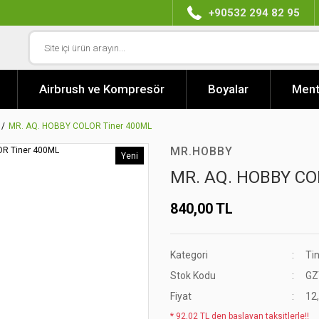
+90532 294 82 95
Airbrush ve Kompresör
Boyalar
Ment
MR. AQ. HOBBY COLOR Tiner 400ML
MR.HOBBY
Yeni
MR. AQ. HOBBY CO
840,00 TL
Kategori
Tin
Stok Kodu
GZ
Fiyat
12
* 92,02 TL den başlayan taksitlerle!!