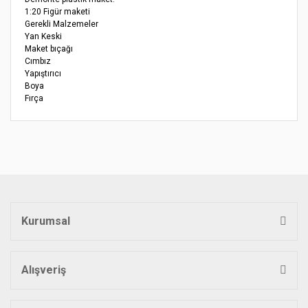
1:20 Figür maketi
Gerekli Malzemeler
Yan Keski
Maket bıçağı
Cımbız
Yapıştırıcı
Boya
Fırça
Bu ürünün fiyat bilgisi, resim, ürün açıklamalarında ve diğer
konularda yetersiz gördüğünüz noktaları öneri formunu
Bu ürüne ilk yorumu siz yapın!
kullanarak tarafımıza iletebilirsiniz.
Görüş ve önerileriniz için teşekkür ederiz.
Yorum Yaz
Ürün resmi kalitesiz, bozuk veya görüntülenemiyor.
Ürün açıklamasında eksik bilgiler bulunuyor.
Kurumsal
Ürün bilgilerinde hatalar bulunuyor.
Ürün fiyatı diğer sitelerden daha pahalı.
Bu ürüne benzer farklı alternatifler olmalı.
Alışveriş