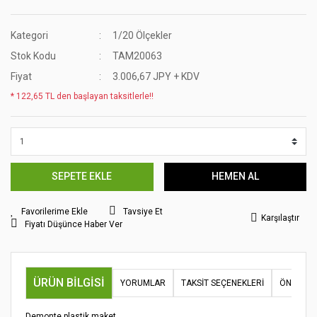
Kategori
1/20 Ölçekler
Stok Kodu
TAM20063
Fiyat
3.006,67 JPY + KDV
* 122,65 TL den başlayan taksitlerle!!
SEPETE EKLE
HEMEN AL
Tavsiye Et
Karşılaştır
Fiyatı Düşünce Haber Ver
ÜRÜN BILGISI
YORUMLAR
TAKSIT SEÇENEKLERI
ÖNERILER
Demonte plastik maket.