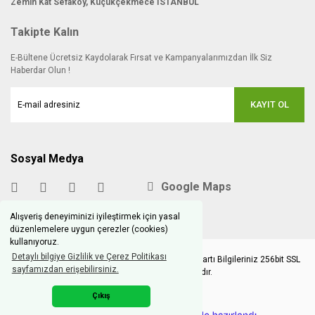
Zemin Kat Sefaköy, Küçükçekmece İSTANBUL
Takipte Kalın
E-Bültene Ücretsiz Kaydolarak Fırsat ve Kampanyalarımızdan İlk Siz
Haberdar Olun !
KAYIT OL
Sosyal Medya
Google Maps
Alışveriş deneyiminizi iyileştirmek için yasal
düzenlemelere uygun çerezler (cookies)
kullanıyoruz.
Detaylı bilgiye Gizlilik ve Çerez Politikası
Copyright © 2020 hobimodels.com | Tüm Kredi Kartı Bilgileriniz 256bit SSL
sayfamızdan erişebilirsiniz.
Sertifikası ile korunmaktadır.
Çıkış
ile