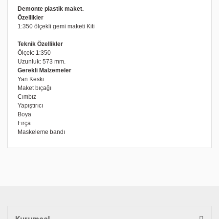
Demonte plastik maket.
Özellikler
1:350 ölçekli gemi maketi Kiti
Teknik Özellikler
Ölçek: 1:350
Uzunluk: 573 mm.
Gerekli Malzemeler
Yan Keski
Maket bıçağı
Cımbız
Yapıştırıcı
Boya
Fırça
Maskeleme bandı
Bu ürünün fiyat bilgisi, resim, ürün açıklamalarında ve diğer
konularda yetersiz gördüğünüz noktaları öneri formunu
Bu ürüne ilk yorumu siz yapın!
kullanarak tarafımıza iletebilirsiniz.
Görüş ve önerileriniz için teşekkür ederiz.
Yorum Yaz
Ürün resmi kalitesiz, bozuk veya görüntülenemiyor.
Ürün açıklamasında eksik bilgiler bulunuyor.