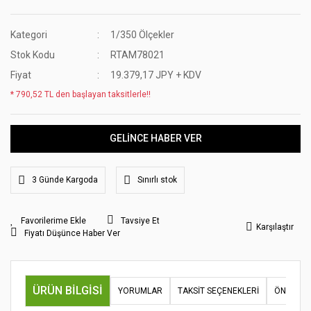
Kategori
1/350 Ölçekler
Stok Kodu
RTAM78021
Fiyat
19.379,17 JPY + KDV
* 790,52 TL den başlayan taksitlerle!!
GELİNCE HABER VER
3 Günde Kargoda
Sınırlı stok
Tavsiye Et
Karşılaştır
Fiyatı Düşünce Haber Ver
ÜRÜN BILGISI
YORUMLAR
TAKSIT SEÇENEKLERI
ÖNERILER