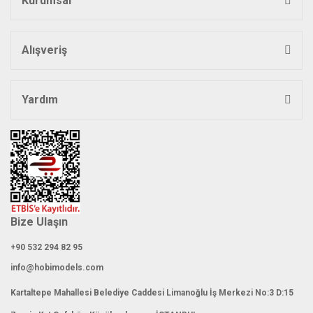
Kurumsal
Ürün bilgilerinde hatalar bulunuyor.
Ürün fiyatı diğer sitelerden daha pahalı.
Bu ürüne benzer farklı alternatifler olmalı.
Alışveriş
Yardım
Gönder
Bize Ulaşın
+90 532 294 82 95
info@hobimodels.com
Kartaltepe Mahallesi Belediye Caddesi Limanoğlu İş Merkezi No:3 D:15