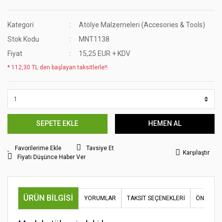
Kategori
Atölye Malzemeleri (Accesories & Tools)
Stok Kodu
MNT1138
Fiyat
15,25 EUR + KDV
* 112,30 TL den başlayan taksitlerle!!
SEPETE EKLE
HEMEN AL
Tavsiye Et
Karşılaştır
Fiyatı Düşünce Haber Ver
ÜRÜN BILGISI
YORUMLAR
TAKSIT SEÇENEKLERI
ÖNERILER