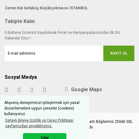
Zemin Kat Sefaköy, Küçükçekmece İSTANBUL
Takipte Kalın
E-Bültene Ücretsiz Kaydolarak Fırsat ve Kampanyalarımızdan İlk Siz
Haberdar Olun !
KAYIT OL
Sosyal Medya
Google Maps
Alışveriş deneyiminizi iyileştirmek için yasal
düzenlemelere uygun çerezler (cookies)
kullanıyoruz.
Detaylı bilgiye Gizlilik ve Çerez Politikası
Copyright © 2020 hobimodels.com | Tüm Kredi Kartı Bilgileriniz 256bit SSL
sayfamızdan erişebilirsiniz.
Sertifikası ile korunmaktadır.
Çıkış