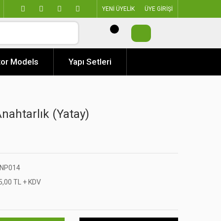
YENİ ÜYELİK
ÜYE GİRİŞİ
or Models
Yapı Setleri
nahtarlık (Yatay)
NP014
5,00 TL + KDV