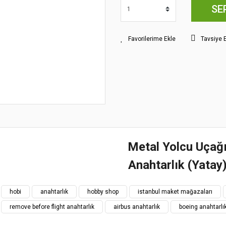
SE
Tavsiye 
Metal Yolcu Uçağ
Anahtarlık (Yatay
nün fiyat bilgisi, resim, ürün açıklamalarında ve diğer konularda yetersiz görd
hobi
anahtarlık
hobby shop
istanbul maket mağazaları
iletebilirsiniz.
Bu ürüne ilk yorumu siz yapın!
remove before flight anahtarlık
airbus anahtarlık
boeing anahtarlı
Görüş ve önerileriniz için teşekkür ede