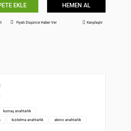
PETE EKLE
HEMEN AL
Et
Fiyatı Düşünce Haber Ver
Karşılaştır
ı
)
üğünüz noktaları öneri formunu kullanarak tarafımıza
kumaş anahtarlık
k
kızılelma anahtarlık
akıncı anahtarlık
riz.