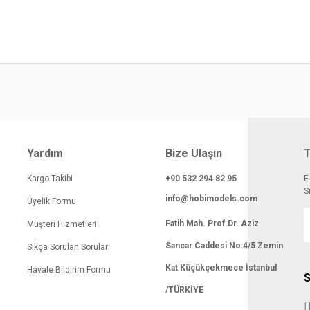
smi kalitesiz, bozuk veya görüntülenemiyor.
Yorum Yaz
klamasında eksik bilgiler bulunuyor.
gilerinde hatalar bulunuyor.
atı diğer sitelerden daha pahalı.
 benzer farklı alternatifler olmalı.
Yardım
Bize Ulaşın
T
Kargo Takibi
+90 532 294 82 95
E
Gönder
S
info@hobimodels.com
Üyelik Formu
Fatih Mah. Prof.Dr. Aziz
Müşteri Hizmetleri
Sancar Caddesi No:4/5 Zemin
Sıkça Sorulan Sorular
Kat Küçükçekmece İstanbul
Havale Bildirim Formu
S
/TÜRKİYE