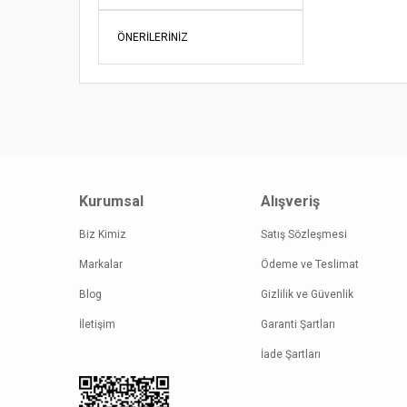
Ürün re
ÖNERILERINIZ
Ürün açı
Ürün bil
Ürün fiy
Bu ürüne
Kurumsal
Alışveriş
Biz Kimiz
Satış Sözleşmesi
Markalar
Ödeme ve Teslimat
Blog
Gizlilik ve Güvenlik
İletişim
Garanti Şartları
İade Şartları