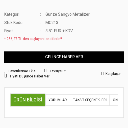
Kategori
Gunze Sangyo Metalizer
Stok Kodu
MC213
Fiyat
3,81 EUR + KDV
* 256,27 TL den başlayan taksitlerle!!
GELİNCE HABER VER
Tavsiye Et
Karşılaştır
Fiyatı Düşünce Haber Ver
ÜRÜN BILGISI
YORUMLAR
TAKSIT SEÇENEKLERI
ÖNERILER
Bu ürünün fiyat bilgisi, resim, ürün açıklamalarında ve diğer
konularda yetersiz gördüğünüz noktaları öneri formunu
Bu ürüne ilk yorumu siz yapın!
kullanarak tarafımıza iletebilirsiniz.