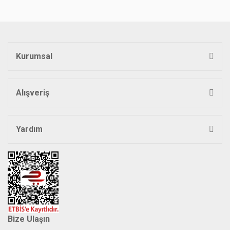
Görüş ve önerileriniz için teşekkür ederiz.
Yorum Yaz
Ürün resmi kalitesiz, bozuk veya görüntülenemiyor.
Ürün açıklamasında eksik bilgiler bulunuyor.
Kurumsal
Ürün bilgilerinde hatalar bulunuyor.
Ürün fiyatı diğer sitelerden daha pahalı.
Bu ürüne benzer farklı alternatifler olmalı.
Alışveriş
Yardım
Gönder
Bize Ulaşın