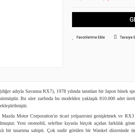
G
Tavsiye 
iğer adıyla Savanna RX7), 1978 yılında tanıtılan bir Japon binek spor
 sürmüştür. Bu süre zarfında bu modelden yaklaşık 810.000 adet üretil
kleştirilmiştir.
Mazda Motor Corporation'ın ticari yelpazesini genişletmek ve RX3 m
lmuştur. Yeni otomobil, selefine kıyasla birçok açıdan farklılık gö
lı bir tasarıma sahipti. Çok nadir görülen bir Wankel düzeninde üret