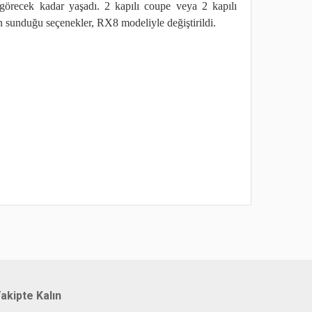
i görecek kadar yaşadı. 2 kapılı coupe veya 2 kapılı
in sunduğu seçenekler, RX8 modeliyle değiştirildi.
 noktaları öneri formunu kullanarak tarafımıza
akipte Kalın