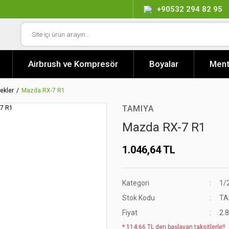
+90532 294 82 95
Airbrush ve Kompresör
Boyalar
Ment
ekler
Mazda RX-7 R1
TAMIYA
Mazda RX-7 R1
1.046,64 TL
Kategori
1/
Stok Kodu
TA
Fiyat
2.
* 114,66 TL den başlayan taksitlerle!!