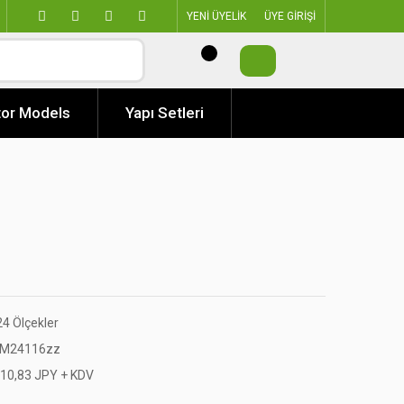
YENİ ÜYELİK
ÜYE GİRİŞİ
or Models
Yapı Setleri
24 Ölçekler
M24116zz
810,83 JPY + KDV