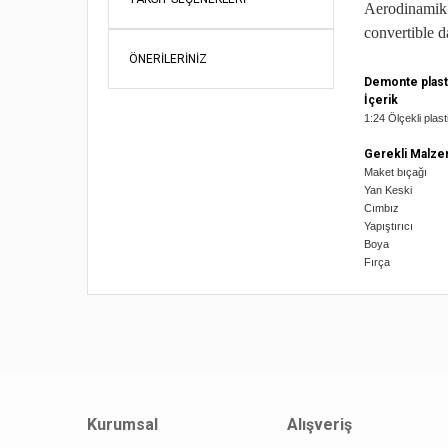
Aerodinamik 
convertible d
ÖNERILERINIZ
Demonte plast
İçerik
1:24 Ölçekli plast
Gerekli Malze
Maket bıçağı
Yan Keski
Cımbız
Yapıştırıcı
Boya
Fırça
Bu ürünün fi
iletebilirsini
Görüş ve öne
Ürün re
Ürün açı
Kurumsal
Alışveriş
Ürün bil