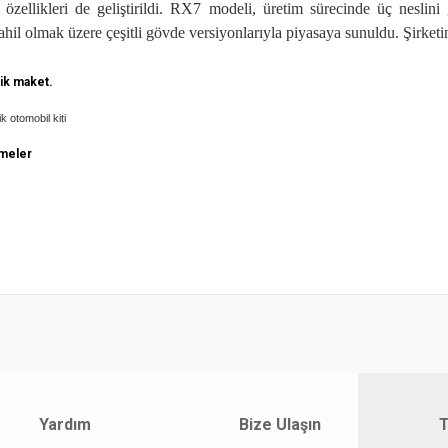
özellikleri de geliştirildi. RX7 modeli, üretim sürecinde üç neslin
ahil olmak üzere çeşitli gövde versiyonlarıyla piyasaya sunuldu. Şirket
ik maket.
ik otomobil kiti
meler
yat bilgisi, resim, ürün açıklamalarında ve diğer konularda yetersiz gördüğünüz
z.
Bu ürüne ilk yorumu siz yapın!
rileriniz için teşekkür ederiz.
smi kalitesiz, bozuk veya görüntülenemiyor.
Yorum Yaz
klamasında eksik bilgiler bulunuyor.
Yardım
Bize Ulaşın
T
gilerinde hatalar bulunuyor.