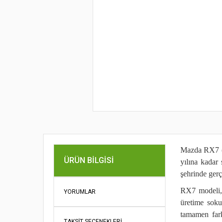
Mazda RX7 (d
ÜRÜN BILGISI
yılına kadar
şehrinde gerçe
RX7 modeli, 
YORUMLAR
üretime soku
tamamen fark
TAKSIT SEÇENEKLERI